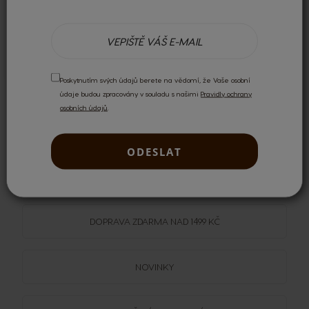
Výborné
Je skvělé, protože je bez cukru. Kávu nesladím, proto mi
vyhovuje.
Poskytnutím svých údajů berete na vědomí, že Vaše osobní
údaje budou zpracovány v souladu s našimi
Pravidly ochrany
osobních údajů
.
ODESLAT
Recenzi mohou psát pouze registrovaní uživatelé.
Přihlaste se
nebo si
vytvořte účet
.
DOPRAVA
ZDARMA
NAD 1499 KČ
NOVINKY