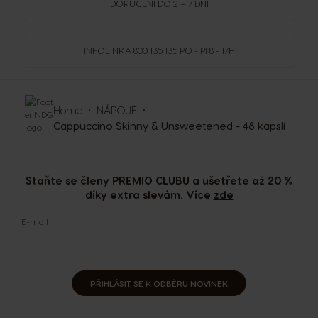
DORUČENÍ DO 2 – 7 DNÍ
INFOLINKA
800 135 135
PO - PI 8 - 17H
Home
NÁPOJE
Cappuccino Skinny & Unsweetened - 48 kapslí
Staňte se členy PREMIO CLUBU a ušetřete až 20 %
díky extra slevám. Více
zde
E-mail
PŘIHLÁSIT SE K ODBĚRU NOVINEK