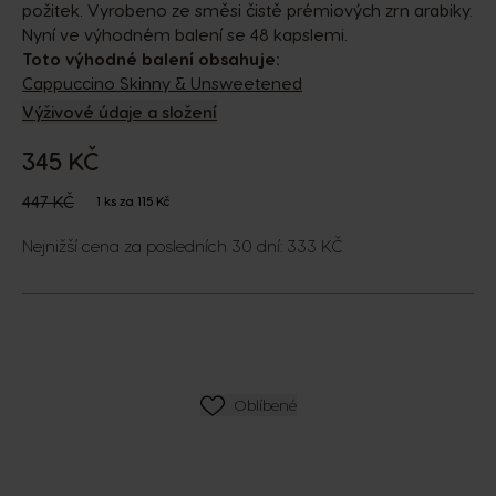
požitek. Vyrobeno ze směsi čistě prémiových zrn arabiky.
Nyní ve výhodném balení se 48 kapslemi.
Toto výhodné balení obsahuje:
Cappuccino Skinny & Unsweetened
Výživové údaje a složení
345 KČ
The price depends on the chosen options
Regular Price
447 KČ
1 ks za 115 Kč
Nejnižší cena za posledních 30 dní: 333 KČ
SEZNAM PŘÁNÍ
Oblíbené