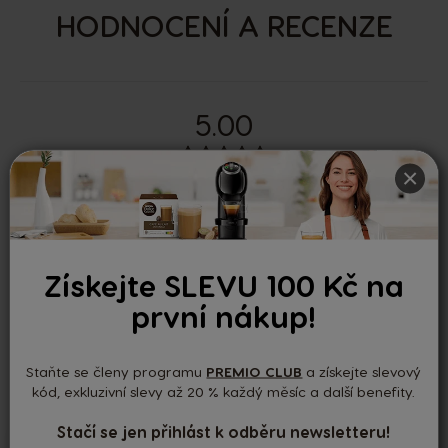
HODNOCENÍ A RECENZE
5.00
×
Podle 1 recenzí
Nedávné recenze
Získejte SLEVU 100 Kč na
první nákup!
Trinitty20
-
26/01/2025
Ověřený zákazník
Staňte se členy programu
PREMIO CLUB
a získejte slevový
kód, exkluzivní slevy až 20 % každý měsíc a další benefity.
Stačí se jen přihlást k odběru newsletteru!