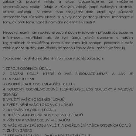
zákazníků, prodejní místa a akce. Upozorňujeme, že můžeme
shromažďovat osobní údaje z různých zdrojů (např. webových stránek,
offline událostí).
V rámci toho spojujeme data, která byla původně
shromážděna různými Nestlé subjekty nebo partnery Nestlé. Informace o
tom, jak proti tomu vznést námitky, naleznete v části 9.
Neposkytnete-li nám potřebné osobní údaje (v takovém případě vás budeme
informovat, například tak, že tyto údaje jasně uvedeme v našich
registračních formulářích), nemusíme vám být schopni poskytnout naše
zboží a/nebo služby. Tyto Zásady se mohou čas od času měnit (viz část 11).
Toto sdělení poskytuje důležité informace v těchto oblastech:
1
.
ZDROJE OSOBNÍCH ÚDAJŮ
2. OSOBNÍ ÚDAJE,
KTERÉ O VÁS SHROMAŽĎUJEME, A JAK JE
SHROMAŽĎUJEME
3. OSOBNÍ ÚDAJE OSOB MLADŠÍCH 18TI LET
4.
SOUBORY COOKIE/PODOBNÉ TECHNOLOGIE, LOG SOUBORY A WEBOVÉ
SIGNÁLY
5.
VYUŽITÍ VAŠICH OSOBNÍCH ÚDAJŮ
6.
ZVEŘEJNĚNÍ VAŠICH OSOBNÍCH ÚDAJŮ
7. UCHOVÁNÍ OSOBNÍCH ÚDAJŮ
8. ULOŽENÍ
A/NEBO PŘENOS OSOBNÍCH ÚDAJŮ
9.
PŘÍSTUP K VAŠIM OSOBNÍM ÚDAJŮM
10.
VAŠE VOLBY ZPŮSOBU VYUŽITÍ A ZVEŘEJNĚNÍ VAŠICH OSOBNÍCH ÚDAJŮ
11.
ZMĚNY ZÁSAD
12.
SPRÁVCI OSOBNÍCH ÚDAJŮ A KONTAKTNÍ ÚDAJE