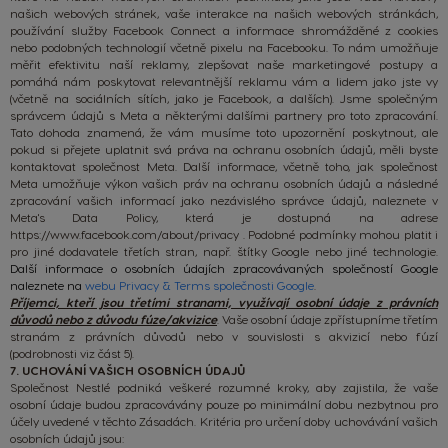
našich webových stránek, vaše interakce na našich webových stránkách,
používání služby Facebook Connect a informace shromážděné z cookies
nebo podobných technologií včetně pixelu na Facebooku. To nám umožňuje
měřit efektivitu naší reklamy, zlepšovat naše marketingové postupy a
pomáhá nám poskytovat relevantnější reklamu vám a lidem jako jste vy
(včetně na sociálních sítích, jako je Facebook, a dalších). Jsme společným
správcem údajů s Meta a některými dalšími partnery pro toto zpracování.
Tato dohoda znamená, že vám musíme toto upozornění poskytnout, ale
pokud si přejete uplatnit svá práva na ochranu osobních údajů, měli byste
kontaktovat společnost Meta. Další informace, včetně toho, jak společnost
Meta umožňuje výkon vašich práv na ochranu osobních údajů a následné
zpracování vašich informací jako nezávislého správce údajů, naleznete v
Meta's Data Policy, která je dostupná na adrese
https://www.facebook.com/about/privacy
.
Podobné podmínky mohou platit i
pro jiné dodavatele třetích stran, např. štítky Google nebo jiné technologie.
Další informace o osobních údajích zpracovávaných společností Google
naleznete na
webu Privacy & Terms společnosti Google
.
Příjemci, kteří jsou třetími stranami, využívají osobní údaje z právních
důvodů nebo z důvodu fúze/akvizice
. Vaše osobní údaje zpřístupníme třetím
stranám z právních důvodů nebo v souvislosti s akvizicí nebo fúzí
(podrobnosti viz část 5).
7. UCHOVÁNÍ VAŠICH OSOBNÍCH ÚDAJŮ
Společnost Nestlé podniká veškeré rozumné kroky, aby zajistila, že vaše
osobní údaje budou zpracovávány pouze po minimální dobu nezbytnou pro
účely uvedené v těchto Zásadách. Kritéria pro určení doby uchovávání vašich
osobních údajů jsou: