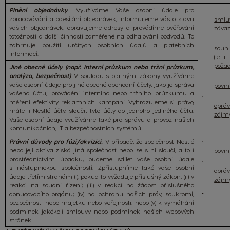
Plnění objednávky
. Využíváme Vaše osobní údaje pro
·
zpracovávání a odesílání objednávek, informujeme vás o stavu
smlu
vašich objednávek, opravujeme adresy a provádíme ověřování
záva
totožnosti a další činnosti zaměřené na odhalování podvodů. To
·
zahrnuje použití určitých osobních údajů a platebních
souh
informací.
(je-li
poža
Jiné
obecné účely (např. interní průzkum nebo tržní průzkum,
analýza, bezpečnost)
. V souladu s platnými zákony využíváme
·
vaše osobní údaje pro jiné obecné obchodní účely, jako je správa
povin
vašeho účtu, provádění interního nebo tržního průzkumu a
·
měření efektivity reklamních kampaní. Vyhrazujeme si právo,
oprá
máte-li
Nestlé účty, sloučit
tyto účty do jednoho jediného účtu.
zájm
Vaše osobní údaje využíváme také pro správu a provoz našich
komunikačních, IT a bezpečnostních systémů.
Právní důvody pro fúzi/akvizici.
V případě, že společnost Nestlé
·
nebo její aktiva získá jiná společnost nebo se s ní sloučí, a to i
povin
prostřednictvím úpadku, budeme sdílet vaše osobní údaje
·
s nástupnickou společností. Zpřístupníme také vaše osobní
oprá
údaje třetím stranám (i), pokud to vyžaduje příslušný zákon; (ii) v
zájm
reakci na soudní řízení; (iii) v reakci na žádost příslušného
donucovacího orgánu; (iv) na ochranu našich práv, soukromí,
bezpečnosti nebo majetku nebo veřejnosti; nebo (v) k vymáhání
podmínek jakékoli smlouvy nebo podmínek našich webových
stránek.