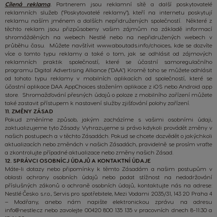
Cílená reklama
.
Partnerem jsou reklamní sítě a další poskytovatelé
reklamních služeb ("Poskytovatelé reklamy"), kteří na internetu poskytují
reklamu naším jménem a dalších nepřidružených společností. Některé z
těchto reklam jsou přizpůsobeny vašim zájmům na základě informací
shromážděných na webech Nestlé nebo na nepřidružených webech v
průběhu času. Můžete navštívit
www.aboutads.info/choices
, kde se dozvíte
více o tomto typu reklamy a také o tom, jak se odhlásit od zájmových
reklamních praktik společností, které se účastní samoregulačního
programu Digital Advertising Alliance ("DAA"). Kromě toho se můžete odhlásit
od tohoto typu reklamy v mobilních aplikacích od společností, které se
účastní aplikace DAA AppChoices stažením aplikace z iOS nebo Android app
store. Shromažďování přesných údajů o poloze z mobilního zařízení můžete
také zastavit přístupem k nastavení služby zjišťování polohy zařízení.
11. ZMĚNY ZÁSAD
Pokud změníme způsob, jakým zacházíme s vašimi osobními údaji,
zaktualizujeme tyto Zásady. Vyhrazujeme si právo kdykoli provádět změny v
našich postupech a v těchto Zásadách. Pokud se chcete dozvědět o jakýchkoli
aktualizacích nebo změnách v našich Zásadách, pravidelně se prosím vraťte
a zkontrolujte případné aktualizace nebo změny našich
Zásad.
12. SPRÁVCI OSOBNÍCJ ÚDAJŮ A KONTAKTNÍ ÚDAJE
Máte-li dotazy nebo připomínky k těmto Zásadám a našim postupům v
oblasti ochrany osobních údajů nebo podat stížnost na nedodržování
příslušných zákonů o ochraně osobních údajů, kontaktujte nás na adrese:
Nestlé Česko s.r.o., Servis pro spotřebitele, Mezi Vodami 2035/31, 143 20 Praha 4
– Modřany, anebo nám napište elektronickou zprávu na adresu
info@nestle.cz nebo zavolejte 00420 800 135 135 v pracovních dnech 8-11:30 a