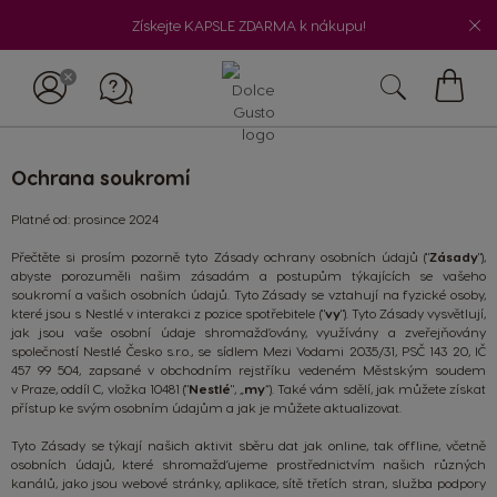
Získejte KAPSLE ZDARMA k nákupu!
Můj
košík
Ochrana soukromí
Platné od: prosince 2024
Přečtěte si prosím pozorně tyto Zásady ochrany osobních údajů ("
Zásady
"),
abyste porozuměli našim zásadám a postupům týkajících se vašeho
soukromí a vašich osobních údajů. Tyto Zásady se vztahují na fyzické osoby,
které jsou s Nestlé v interakci z pozice spotřebitele ("
vy
"). Tyto Zásady vysvětlují,
jak jsou vaše osobní údaje shromažďovány, využívány a zveřejňovány
společností Nestlé Česko s.r.o., se sídlem Mezi Vodami 2035/31, PSČ 143 20, IČ
457 99 504, zapsané v obchodním rejstříku vedeném Městským soudem
v Praze, oddíl C, vložka 10481 ("
Nestlé
", „
my
“). Také vám sdělí, jak můžete získat
přístup ke svým osobním údajům a jak je můžete aktualizovat.
Tyto Zásady se týkají našich aktivit sběru dat jak online, tak offline, včetně
osobních údajů, které shromažďujeme prostřednictvím našich různých
kanálů, jako jsou webové stránky, aplikace, sítě
třetích stran
, služba podpory