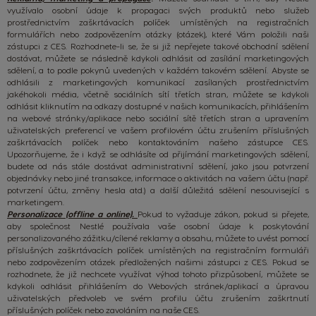
využívalo osobní údaje k propagaci svých produktů nebo služeb
prostřednictvím zaškrtávacích políček umístěných na registračních
formulářích nebo zodpovězením otázky (otázek), které Vám položili naši
zástupci z CES. Rozhodnete-li se, že si již nepřejete takové obchodní sdělení
dostávat, můžete se následně kdykoli odhlásit od zasílání marketingových
sdělení, a to podle pokynů uvedených v každém takovém sdělení. Abyste se
odhlásili z marketingových komunikací zasílaných prostřednictvím
jakéhokoli média, včetně sociálních sítí třetích stran, můžete se kdykoli
odhlásit kliknutím na odkazy dostupné v našich komunikacích, přihlášením
na webové stránky/aplikace nebo sociální sítě třetích stran a upravením
uživatelských preferencí ve vašem profilovém účtu zrušením příslušných
zaškrtávacích políček nebo kontaktováním našeho zástupce CES.
Upozorňujeme, že i když se odhlásíte od přijímání marketingových sdělení,
budete od nás stále dostávat administrativní sdělení, jako jsou potvrzení
objednávky nebo jiné transakce, informace o aktivitách na vašem účtu (např.
potvrzení účtu, změny hesla atd.) a další důležitá sdělení nesouvisející s
marketingem.
Personalizace (offline a online).
Pokud to vyžaduje zákon, pokud si přejete,
aby společnost Nestlé používala vaše osobní údaje k poskytování
personalizovaného zážitku/cílené reklamy a obsahu, můžete to uvést pomocí
příslušných zaškrtávacích políček umístěných na registračním formuláři
nebo zodpovězením otázek předložených našimi zástupci z CES. Pokud se
rozhodnete, že již nechcete využívat výhod tohoto přizpůsobení, můžete se
kdykoli odhlásit přihlášením do Webových stránek/aplikací a úpravou
uživatelských předvoleb ve svém profilu účtu zrušením zaškrtnutí
příslušných políček nebo zavoláním na naše CES.