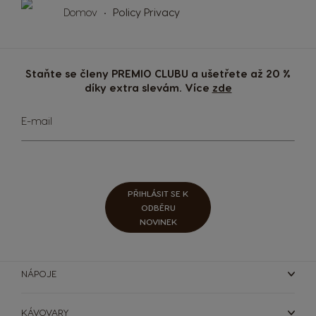
Domov
Policy Privacy
Staňte se členy PREMIO CLUBU a ušetřete až 20 %
díky extra slevám. Více
zde
Přihlaste
E-mail
se
k
odběru
zpravodaje:
PŘIHLÁSIT SE K
ODBĚRU
KÁVOVARY
NÁPOJE
NOVINEK
DOPLŇKY
KÁVOVARY
NÁPOJE
UDRŽITELNOST
NÁPOJE
VAŠE KAVÁRNA
KÁVOVARY