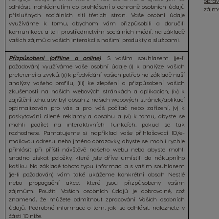
oprá
odhlásit, nahlédnutím do prohlášení o ochraně osobních údajů
zájm
příslušných sociálních sítí třetích stran.
Vaše osobní údaje
využíváme k tomu, abychom vám přizpůsobili a doručili
komunikaci, a to i prostřednictvím sociálních médií, na základě
vašich zájmů a vašich interakcí s našimi produkty a službami.
Přizpůsobení (offline a online)
. S vaším souhlasem (je-li
požadován) využíváme vaše osobní údaje (i) k analýze vašich
preferencí a zvyků, (ii) k předvídání vašich potřeb na základě naší
analýzy vašeho profilu, (iii) ke zlepšení a přizpůsobení vašich
zkušeností na našich webových stránkách a aplikacích, (iv) k
zajištění toho, aby byl obsah z našich webových stránek/aplikací
optimalizován pro vás a pro váš počítač nebo zařízení, (v) k
poskytování cílené reklamy a obsahu a (vi) k tomu, abyste se
mohli podílet na interaktivních funkcích, pokud se tak
rozhodnete. Pamatujeme si například vaše přihlašovací ID/e-
mailovou adresu nebo jméno obrazovky, abyste se mohli rychle
přihlásit při příští návštěvě našeho webu nebo abyste mohli
snadno získat položky, které jste dříve umístili do nákupního
košíku. Na základě tohoto typu informací a s vaším souhlasem
(je-li požadován) vám také ukážeme konkrétní obsah Nestlé
nebo propagační akce,
které jsou přizpůsobeny vašim
zájmům.
Použití Vašich osobních údajů je dobrovolné, což
znamená, že můžete odmítnout zpracování Vašich osobních
údajů. Podrobné informace o tom, jak se odhlásit, naleznete v
části 10 níže.