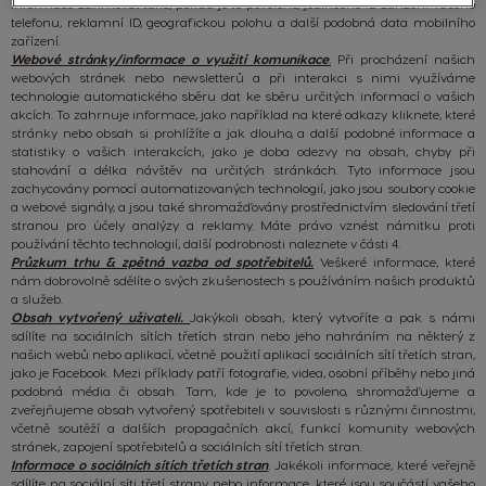
informace zahrnovat také, pokud je to povoleno, jedinečné ID zařízení vašeho
telefonu, reklamní ID, geografickou polohu a další podobná data mobilního
zařízení.
Webové stránky/informace o využití komunikace
.
Při procházení našich
webových stránek nebo newsletterů a při interakci s nimi využíváme
technologie automatického sběru dat ke sběru určitých informací o vašich
akcích. To zahrnuje informace, jako například na které odkazy kliknete, které
stránky nebo obsah si prohlížíte a jak dlouho, a další podobné informace a
statistiky o vašich interakcích, jako je doba odezvy na obsah, chyby při
stahování a délka návštěv na určitých stránkách. Tyto informace jsou
zachycovány pomocí automatizovaných technologií, jako jsou soubory cookie
a webové signály, a jsou také shromažďovány prostřednictvím sledování třetí
stranou pro účely analýzy a reklamy. Máte právo vznést námitku proti
používání těchto technologií, další podrobnosti naleznete v části 4.
Průzkum trhu & zpětná vazba od spotřebitelů.
Veškeré informace, které
nám dobrovolně sdělíte o svých zkušenostech s používáním našich produktů
a služeb.
Obsah vytvořený uživateli.
Jakýkoli obsah, který vytvoříte a pak s námi
sdílíte na sociálních sítích třetích stran nebo jeho nahráním na některý z
našich webů nebo aplikací, včetně použití aplikací sociálních sítí třetích stran,
jako je Facebook. Mezi příklady patří fotografie, videa, osobní příběhy nebo jiná
podobná média či obsah. Tam, kde je to povoleno, shromažďujeme a
zveřejňujeme obsah vytvořený spotřebiteli v souvislosti s různými činnostmi,
včetně soutěží a dalších propagačních akcí, funkcí komunity webových
stránek, zapojení spotřebitelů a sociálních sítí třetích stran.
Informace o sociálních sítích třetích stran
.
Jakékoli informace, které veřejně
sdílíte na sociální síti třetí strany, nebo informace, které jsou součástí vašeho