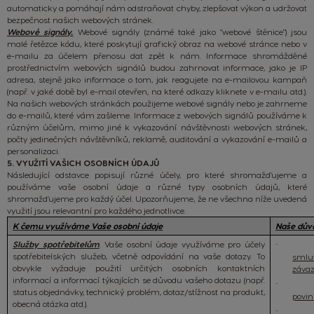
automaticky a pomáhají nám odstraňovat chyby, zlepšovat výkon a udržovat
bezpečnost našich webových stránek.
Webové signály.
Webové signály (známé také jako "webové štěnice") jsou
malé řetězce kódu, které poskytují grafický obraz na webové stránce nebo v
e-mailu za účelem přenosu dat zpět k nám. Informace shromážděné
prostřednictvím webových signálů budou zahrnovat informace, jako je IP
adresa, stejně jako informace o tom, jak reagujete na e-mailovou kampaň
(např. v jaké době byl e-mail otevřen, na které odkazy kliknete v e-mailu atd.).
Na našich webových stránkách použijeme webové signály nebo je zahrneme
do e-mailů, které vám zašleme. Informace z webových signálů používáme k
různým účelům, mimo jiné k vykazování návštěvnosti webových stránek,
počty jedinečných návštěvníků, reklamě, auditování a vykazování e-mailů a
personalizaci.
5. VYUŽITÍ VAŠICH OSOBNÍCH ÚDAJŮ
Následující odstavce popisují různé účely, pro které shromažďujeme a
používáme vaše osobní údaje a různé typy osobních údajů, které
shromažďujeme pro každý účel. Upozorňujeme, že ne všechna níže uvedená
využití jsou relevantní pro každého jednotlivce.
K čemu využíváme Vaše osobní údaje
Naše dův
Služby spotřebitelům
.
Vaše osobní údaje využíváme pro účely
·
spotřebitelských služeb, včetně odpovídání na vaše dotazy. To
smlu
obvykle vyžaduje použití určitých osobních kontaktních
záva
informací a informací týkajících se důvodu vašeho dotazu (např.
·
status objednávky,
technický problém, dotaz/stížnost na produkt,
povin
obecná otázka atd.).
·