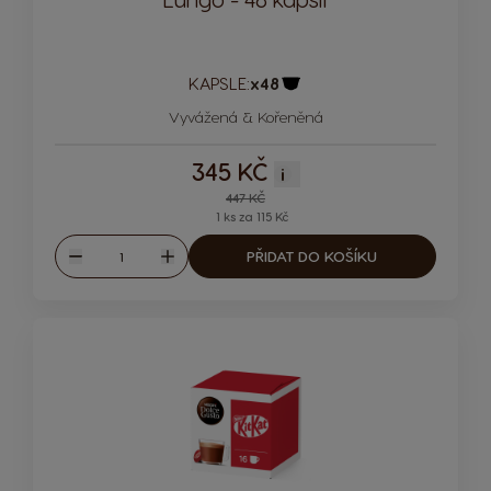
KAPSLE:
x48
Ikona kapsle
Vyvážená & Kořeněná
345 KČ
i
Regular Price
447 KČ
1 ks za 115 Kč
Množství
PŘIDAT DO KOŠÍKU
Snížit
Zvýšit