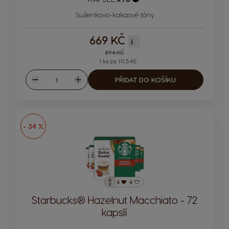
Ikona kapsle
Sušenkovo-kakaové tóny
669 KČ
i
Regular Price
894 KČ
1 ks za 111,5 Kč
Množství
PŘIDAT DO KOŠÍKU
Snížit
Zvýšit
- 34 %
Starbucks® Hazelnut Macchiato - 72
kapslí