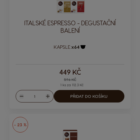
ITALSKÉ ESPRESSO - DEGUSTAČNÍ
BALENÍ
KAPSLE:
x64
Ikona kapsle
449 KČ
Regular Price
596 KČ
1 ks za 112.3 Kč
Množství
PŘIDAT DO KOŠÍKU
Snížit
Zvýšit
- 23 %