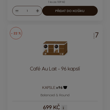
1 ks za 109 Kč
Množství
PŘIDAT DO KOŠÍKU
Snížit
Zvýšit
7
- 22 %
INTENZITA
Café Au Lait - 96 kapslí
KAPSLE:
x96
Ikona kapsle
Balanced & Round
699 KČ
i