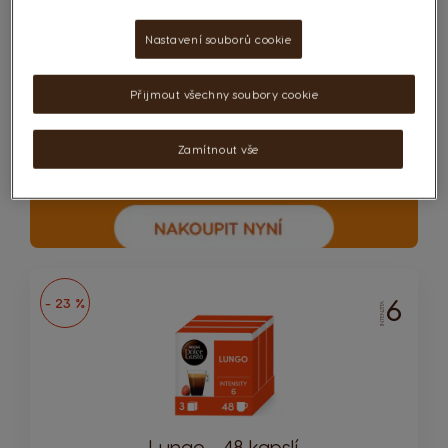
Nastavení souborů cookie
Přijmout všechny soubory cookie
Zamítnout vše
6
- 23 %
INTENZITA
Lungo - 48 kapslí