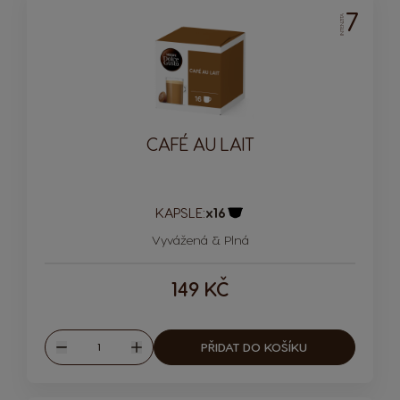
7
INTENZITA
CAFÉ AU LAIT
KAPSLE:
x16
Ikona kapsle
Vyvážená & Plná
149 KČ
Množství
PŘIDAT DO KOŠÍKU
Snížit
Zvýšit