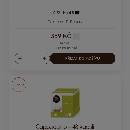
KAPSLE:
x48
Ikona kapsle
Balanced & Round
359 KČ
i
Regular Price
447 KČ
1 ks za 119,7 Kč
Množství
PŘIDAT DO KOŠÍKU
Snížit
Zvýšit
- 23 %
Cappuccino - 48 kapslí