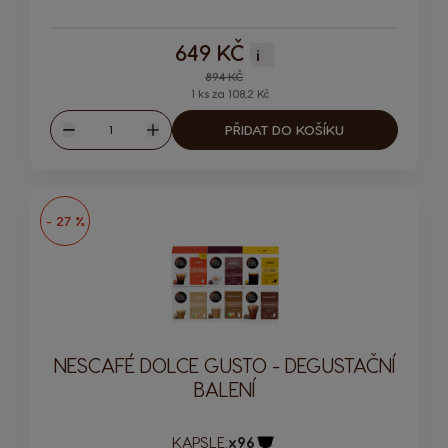
649 KČ
i
Regular Price
894 KČ
1 ks za 108,2 Kč
Množství
PŘIDAT DO KOŠÍKU
Snížit
Zvýšit
- 27 %
NESCAFÉ DOLCE GUSTO - DEGUSTAČNÍ
BALENÍ
KAPSLE:
x96