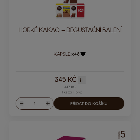
HORKÉ KAKAO – DEGUSTAČNÍ BALENÍ
KAPSLE:
x48
Ikona kapsle
345 KČ
i
Regular Price
447 KČ
1 ks za 115 Kč
Množství
PŘIDAT DO KOŠÍKU
Snížit
Zvýšit
5
INTENZITA