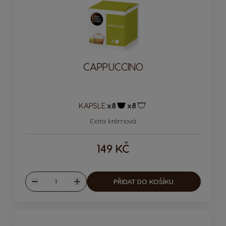
CAPPUCCINO
KAPSLE:
x8
x8
Ikona kapsle
Ikona kapsle
Extra krémová
149 KČ
Množství
PŘIDAT DO KOŠÍKU
Snížit
Zvýšit