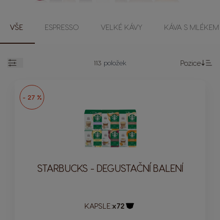
VŠE
ESPRESSO
VELKÉ KÁVY
KÁVA S MLÉKEM
113
položek
Pozice
Otevřít
Na
- 27 %
STARBUCKS - DEGUSTAČNÍ BALENÍ
KAPSLE:
x72
Ikona kapsle