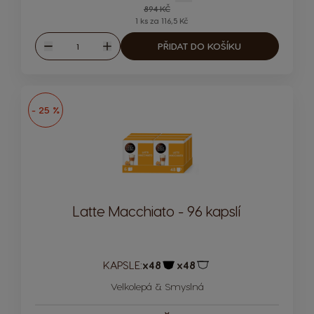
Regular Price
894 KČ
1 ks za 116,5 Kč
Množství
PŘIDAT DO KOŠÍKU
Snížit
Zvýšit
- 25 %
Latte Macchiato - 96 kapslí
KAPSLE:
x48
x48
Ikona kapsle
Ikona kapsle
Velkolepá & Smyslná