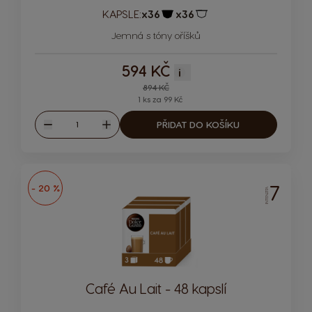
KAPSLE:
x36
x36
Ikona kapsle
Ikona kapsle
Jemná s tóny oříšků
594 KČ
i
Regular Price
894 KČ
1 ks za 99 Kč
Množství
PŘIDAT DO KOŠÍKU
Snížit
Zvýšit
7
- 20 %
INTENZITA
Café Au Lait - 48 kapslí