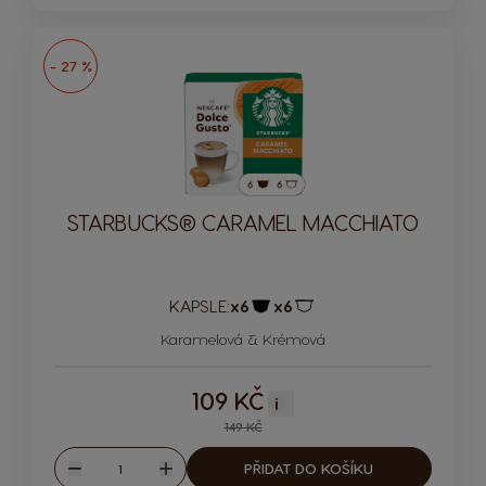
- 27 %
STARBUCKS® CARAMEL MACCHIATO
KAPSLE:
x6
x6
Ikona kapsle
Ikona kapsle
Karamelová & Krémová
109 KČ
i
149 KČ
Množství
PŘIDAT DO KOŠÍKU
Snížit
Zvýšit