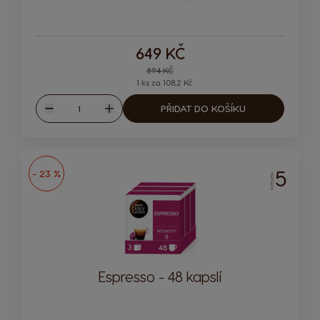
Ikona kapsle
649 KČ
Regular Price
894 KČ
1 ks za 108,2 Kč
Množství
PŘIDAT DO KOŠÍKU
Snížit
Zvýšit
5
- 23 %
INTENZITA
Espresso - 48 kapslí