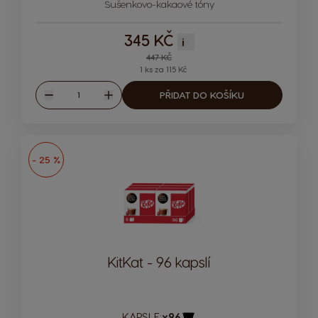
Sušenkovo-kakaové tóny
345 KČ
i
Regular Price
447 KČ
1 ks za 115 Kč
Množství
PŘIDAT DO KOŠÍKU
Snížit
Zvýšit
- 25 %
KitKat - 96 kapslí
KAPSLE:
x96