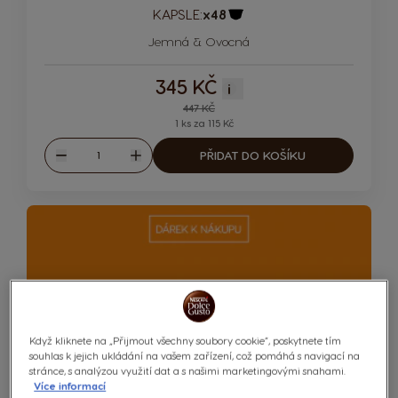
KAPSLE:
x48
Ikona kapsle
Jemná & Ovocná
345 KČ
i
Regular Price
447 KČ
1 ks za 115 Kč
Množství
PŘIDAT DO KOŠÍKU
Snížit
Zvýšit
Když kliknete na „Přijmout všechny soubory cookie“, poskytnete tím
souhlas k jejich ukládání na vašem zařízení, což pomáhá s navigací na
stránce, s analýzou využití dat a s našimi marketingovými snahami.
Více informací