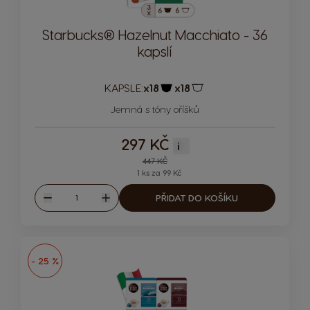
Starbucks® Hazelnut Macchiato - 36
kapslí
KAPSLE:
x18
x18
Ikona kapsle
Ikona kapsle
Jemná s tóny oříšků
297 KČ
i
Regular Price
447 KČ
1 ks za 99 Kč
Množství
PŘIDAT DO KOŠÍKU
Snížit
Zvýšit
- 25 %