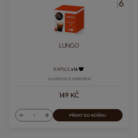
6
INTENZITA
LUNGO
KAPSLE:
x16
Ikona kapsle
Vyvážená & Kořeněná
149 KČ
Množství
PŘIDAT DO KOŠÍKU
Snížit
Zvýšit