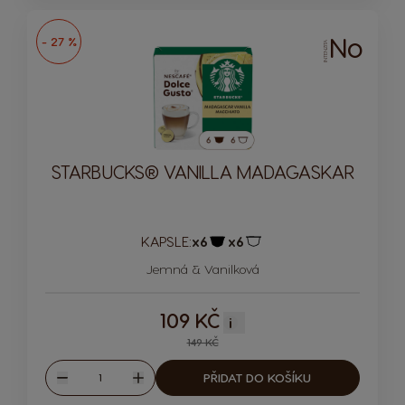
No
- 27 %
INTENZITA
STARBUCKS® VANILLA MADAGASKAR
KAPSLE:
x6
x6
Ikona kapsle
Ikona kapsle
Jemná & Vanilková
109 KČ
i
149 KČ
Množství
PŘIDAT DO KOŠÍKU
Snížit
Zvýšit