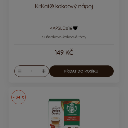
KitKat® kakaový nápoj
KAPSLE:
x16
Ikona kapsle
Sušenkovo-kakaové tóny
149 KČ
Množství
PŘIDAT DO KOŠÍKU
Snížit
Zvýšit
- 34 %