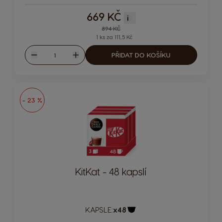
669 KČ
i
Regular Price
894 KČ
1 ks za 111,5 Kč
Množství
PŘIDAT DO KOŠÍKU
Snížit
Zvýšit
- 23 %
KitKat - 48 kapslí
KAPSLE:
x48
Ikona kapsle