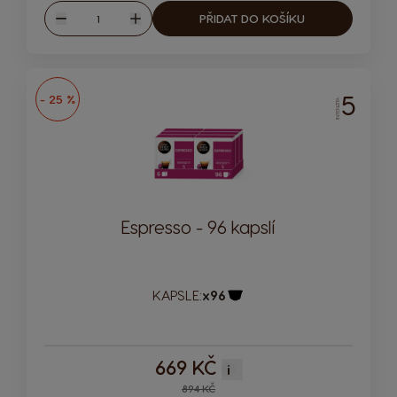
Množství
PŘIDAT DO KOŠÍKU
Snížit
Zvýšit
5
- 25 %
INTENZITA
Espresso - 96 kapslí
KAPSLE:
x96
Ikona kapsle
669 KČ
i
Regular Price
894 KČ