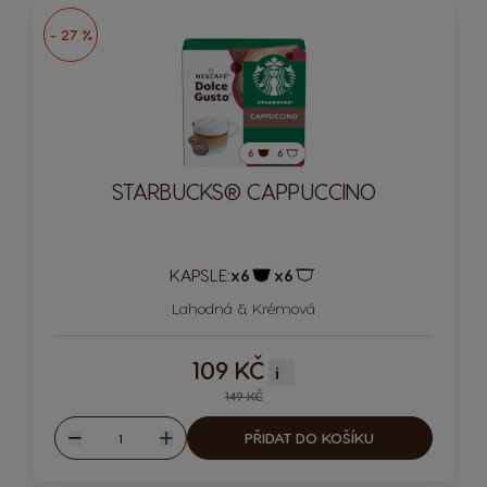
- 27 %
STARBUCKS® CAPPUCCINO
KAPSLE:
x6
x6
Ikona kapsle
Ikona kapsle
Lahodná & Krémová
109 KČ
i
149 KČ
Množství
PŘIDAT DO KOŠÍKU
Snížit
Zvýšit