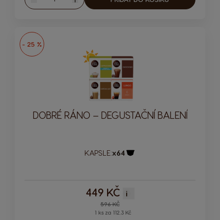
Snížit
Zvýšit
- 25 %
DOBRÉ RÁNO – DEGUSTAČNÍ BALENÍ
KAPSLE:
x64
Ikona kapsle
449 KČ
i
Regular Price
596 KČ
1 ks za 112.3 Kč