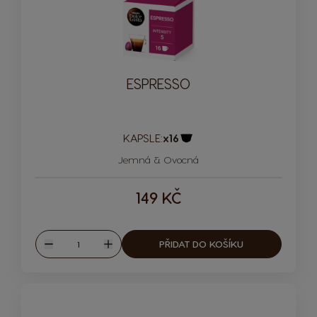
ESPRESSO
KAPSLE:
x16
Ikona kapsle
Jemná & Ovocná
149 KČ
Množství
PŘIDAT DO KOŠÍKU
Snížit
Zvýšit