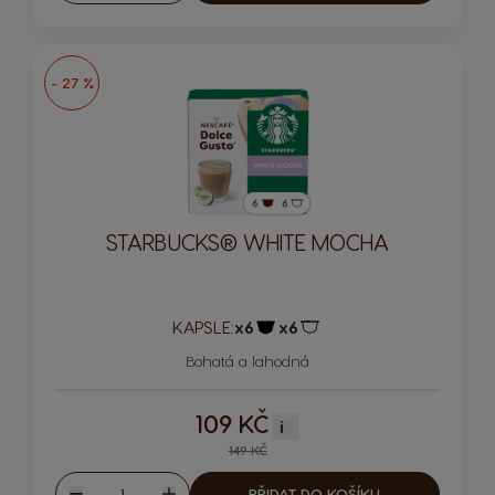
- 27 %
STARBUCKS® WHITE MOCHA
KAPSLE:
x6
x6
Ikona kapsle
Ikona kapsle
Bohatá a lahodná
109 KČ
i
149 KČ
Množství
PŘIDAT DO KOŠÍKU