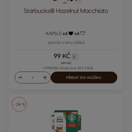
Starbucks® Hazelnut Macchiato
KAPSLE:
x6
x6
Ikona kapsle
Ikona kapsle
Jemná s tóny oříšků
99 KČ
i
149 KČ
VÝPRODEJ (expirace 30.9. 2026)
Množství
PŘIDAT DO KOŠÍKU
Snížit
Zvýšit
- 34 %