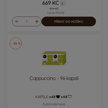
669 KČ
i
Regular Price
894 KČ
1 ks za 111,5 Kč
Množství
PŘIDAT DO KOŠÍKU
Snížit
Zvýšit
- 25 %
Cappuccino - 96 kapslí
KAPSLE:
x48
x48
Ikona kapsle
Ikona kapsle
Extra krémová