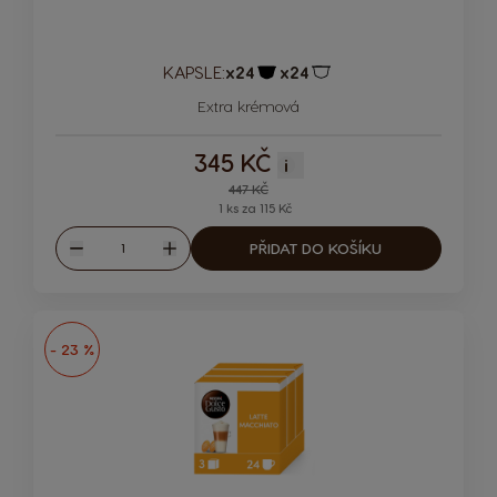
KAPSLE:
x24
x24
Ikona kapsle
Ikona kapsle
Extra krémová
345 KČ
i
Regular Price
447 KČ
1 ks za 115 Kč
Množství
PŘIDAT DO KOŠÍKU
Snížit
Zvýšit
- 23 %