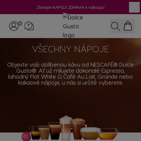
Získejte KAPSLE ZDARMA k nákupu!
Přejít na obsah
Hledat
VŠECHNY NÁPOJE
Objevte vaši oblíbenou kávu od NESCAFÉ® Dolce
Gusto®. Ať už milujete dokonalé Espresso,
lahodný Flat White či Café Au Lait, Grande nebo
kakaové nápoje, u nás si určitě vyberete.