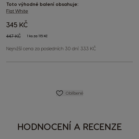
Toto výhodné balení obsahuje:
Flat White
345 KČ
The price depends on the chosen options
Regular Price
447 KČ
1 ks za 115 Kč
Nejnižší cena za posledních 30 dní: 333 KČ
SEZNAM PŘÁNÍ
Oblíbené
HODNOCENÍ A RECENZE