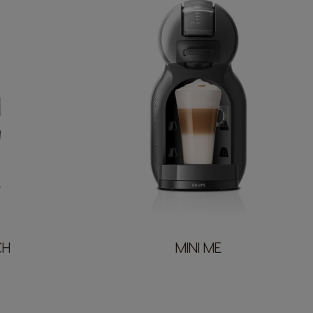
CH
MINI ME