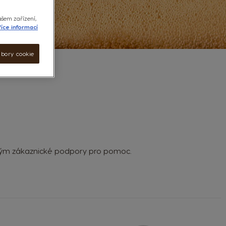
ašem zařízení,
íce informací
ubory cookie
š tým zákaznické podpory pro pomoc.