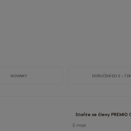
NOVINKY
DORUČENÍ DO 2 – 7 DN
Staňte se členy PREMIO C
Přihlaste
E-mail
se