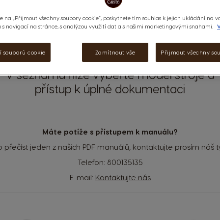
e na „Přijmout všechny soubory cookie“, poskytnete tím souhlas k jejich ukládání na v
s navigací na stránce, s analýzou využití dat a s našimi marketingovými snahami.
V
í souborů cookie
Zamítnout vše
Přijmout všechny so
V seznamu níže vyberte model stroje a
přístup k úplné dokumentaci
Máte potíže s přístupem k manuálu?
 přečíst jeden z našich PDF manuálů, kontaktujte prosím ná
Telefon:
800135135
E-mail:
Kontaktujte nás