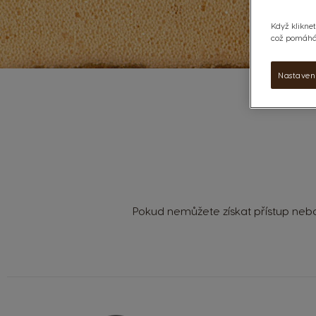
Když kliknet
což pomáhá 
Nastaven
Pokud nemůžete získat přístup nebo