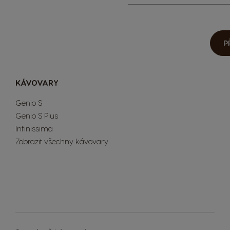
k
odběru
zpravodaje:
P
KÁVOVARY
Genio S
Genio S Plus
Infinissima
Zobrazit všechny kávovary
Extra Space