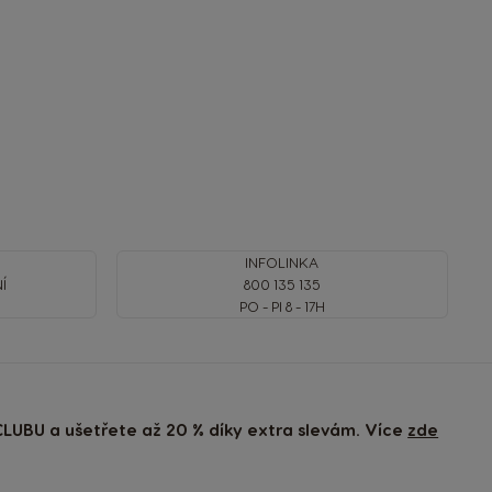
INFOLINKA
Í
800 135 135
PO - PI 8 - 17H
LUBU a ušetřete až 20 % díky extra slevám. Více
zde