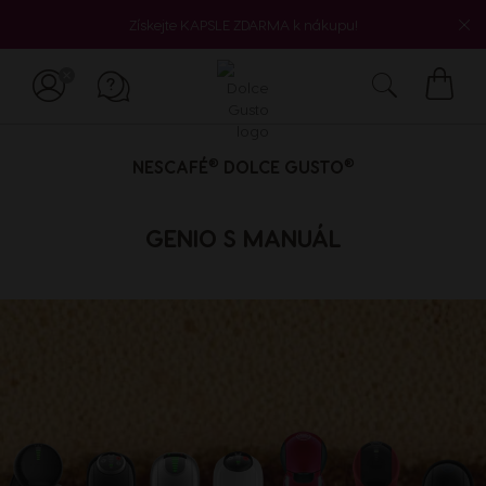
Získejte KAPSLE ZDARMA k nákupu!
Můj
košík
®
®
NESCAFÉ
DOLCE GUSTO
GENIO S MANUÁL