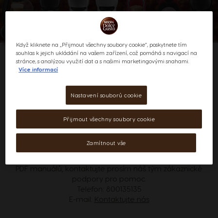
Když kliknete na „Přijmout všechny soubory cookie“, poskytnete tím
souhlas k jejich ukládání na vašem zařízení, což pomáhá s navigací na
stránce, s analýzou využití dat a s našimi marketingovými snahami.
Více informací
Manuály kávovarů
Nastavení souborů cookie
Máte chuť na kávu? Podívejte se na úplnou
uživatelskou příručku a průvodce rychlým
Přijmout všechny soubory cookie
startem, kde se dozvíte vše o vašem stroji.
Zamítnout vše
Máte potíže s přístupem k manuálu?
Pokud nemůžete získat přístup nebo přečíst jeden z našich
PDF manuálů, kontaktujte prosím náš tým zákaznické
podpory pro pomoc.
Telefon:
800135135
E-mail:
Kontaktujte nás