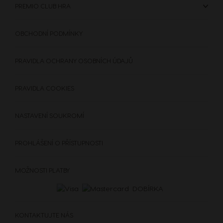
PREMIO CLUB HRA
OBCHODNÍ PODMÍNKY
PRAVIDLA OCHRANY OSOBNÍCH ÚDAJŮ
PRAVIDLA COOKIES
NASTAVENÍ SOUKROMÍ
PROHLÁŠENÍ O PŘÍSTUPNOSTI
MOŽNOSTI PLATBY
DOBÍRKA
KONTAKTUJTE NÁS
KÁVOVARY
NÁPOJE
DOPLŇKY