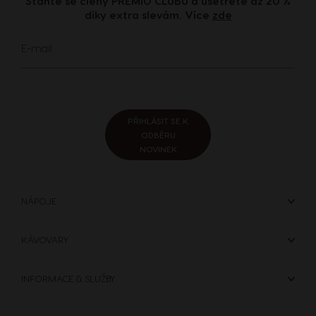
Staňte se členy PREMIO CLUBU a ušetřete až 20 %
díky extra slevám. Více
zde
Přihlaste
E-mail
se
k
odběru
zpravodaje:
PŘIHLÁSIT SE K
ODBĚRU
NOVINEK
NÁPOJE
KÁVOVARY
INFORMACE & SLUŽBY