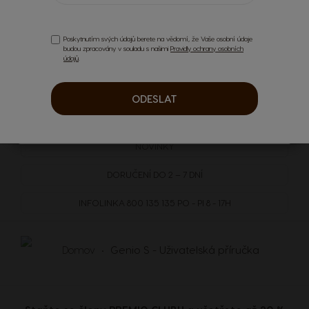
Poskytnutím svých údajů berete na vědomí, že Vaše osobní údaje
budou zpracovány v souladu s našimi
Pravidly ochrany osobních
údajů
.
ODESLAT
DOPRAVA
ZDARMA
NAD 1499 KČ
NOVINKY
DORUČENÍ DO 2 – 7 DNÍ
INFOLINKA
800 135 135
PO - PI 8 - 17H
Domov
Genio S - Uživatelská příručka