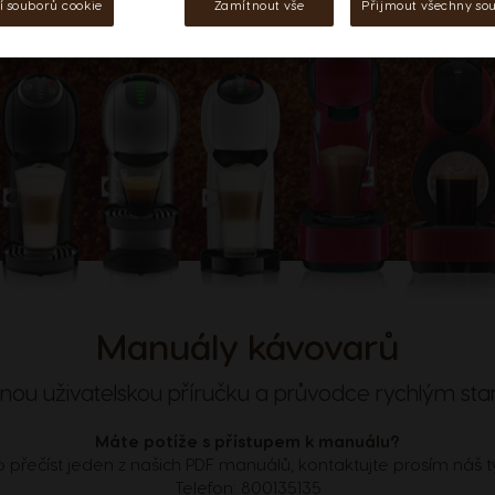
í souborů cookie
Zamítnout vše
Přijmout všechny so
Manuály kávovarů
nou uživatelskou příručku a průvodce rychlým star
Máte potíže s přístupem k manuálu?
 přečíst jeden z našich PDF manuálů, kontaktujte prosím ná
Telefon:
800135135