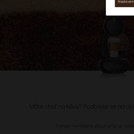
Nastaven
Máte chuť na kávu? Podívejte se na úpl
Pokud nemůžete získat přístup nebo