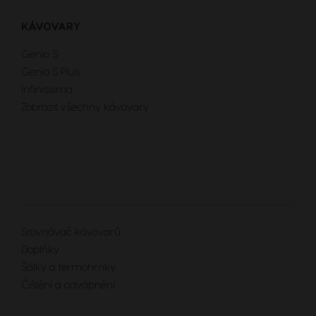
KÁVOVARY
Genio S
Genio S Plus
Infinissima
Zobrazit všechny kávovary
Extra Space
Srovnávač kávovarů
Doplňky
Šálky a termohrnky
Čištění a odvápnění