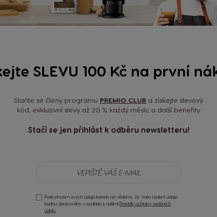
Více otázek?
kejte SLEVU 100 Kč na první ná
Můžeme vám pomoci
Staňte se členy programu
PREMIO CLUB
a získejte slevový
kód, exkluzivní slevy až 20 % každý měsíc a další benefity.
Kontaktujte nás
Stačí se jen přihlást k odběru newsletteru!
Poskytnutím svých údajů berete na vědomí, že Vaše osobní údaje
budou zpracovány v souladu s našimi
Pravidly ochrany osobních
údajů
.