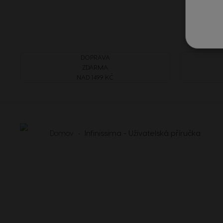
DOPRAVA
ZDARMA
NAD 1499 KČ
Domov
Infinissima - Uživatelská příručka