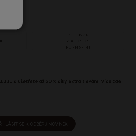
INFOLINKA
Í
800 135 135
PO - PI 8 - 17H
LUBU a ušetřete až 20 % díky extra slevám. Více
zde
ŘIHLÁSIT SE K ODBĚRU NOVINEK