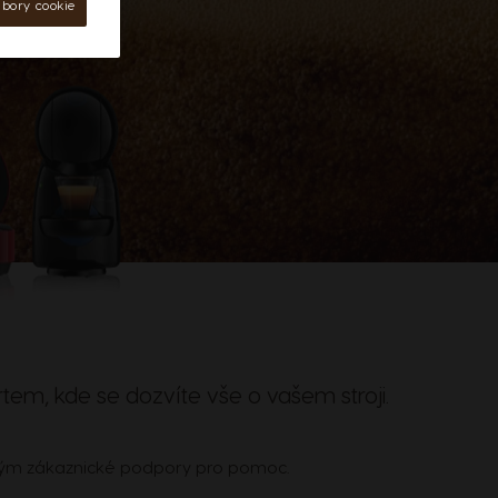
ubory cookie
tem, kde se dozvíte vše o vašem stroji.
š tým zákaznické podpory pro pomoc.