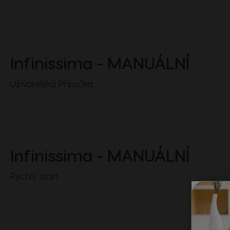
Infinissima - MANUÁLNÍ
Uživatelská Příručka
Infinissima - MANUÁLNÍ
Rychlý start