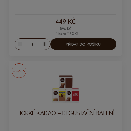
Ikona kapsle
449 KČ
Regular Price
596 KČ
1 ks za 112.3 Kč
Množství
PŘIDAT DO KOŠÍKU
Snížit
Zvýšit
- 23 %
HORKÉ KAKAO – DEGUSTAČNÍ BALENÍ