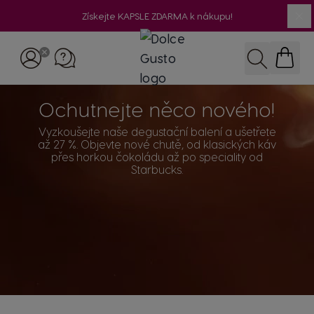
Získejte KAPSLE ZDARMA k nákupu!
Přejít na obsah
Hledat
Ochutnejte něco nového!
Vyzkoušejte naše degustační balení a ušetřete
až 27 %. Objevte nové chutě, od klasických káv
přes horkou čokoládu až po speciality od
Starbucks.