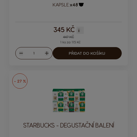
KAPSLE:
x48
Ikona kapsle
345 KČ
i
Regular Price
447 KČ
1 ks za 115 Kč
Množství
PŘIDAT DO KOŠÍKU
Snížit
Zvýšit
- 27 %
STARBUCKS - DEGUSTAČNÍ BALENÍ