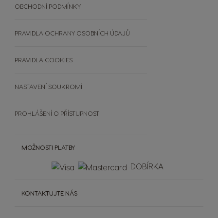
UDRŽITELNOST
OBCHODNÍ PODMÍNKY
Vložte kód
Zobrazit všechny nápoje
Srovnávač kávovarů
RECYKLUJTE KAPSLE
Výherci PREMIO Club Hry
Doplňky
ČASTO KLADENÉ DOTAZY
PRAVIDLA OCHRANY OSOBNÍCH ÚDAJŮ
Šálky a termohrnky
OBCHODNÍ PODMÍNKY
Čištění a odvápnění
SOUTĚŽE
PRAVIDLA COOKIES
Extra Space
NASTAVENÍ SOUKROMÍ
PROHLÁŠENÍ O PŘÍSTUPNOSTI
MOŽNOSTI PLATBY
DOBÍRKA
KONTAKTUJTE NÁS