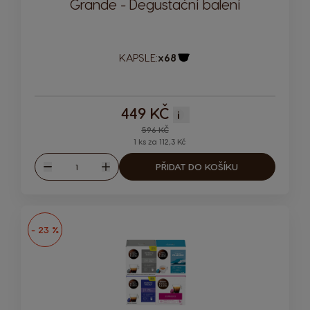
Grande - Degustační balení
KAPSLE:
x68
Ikona kapsle
449 KČ
i
Regular Price
596 KČ
1 ks za 112,3 Kč
Množství
PŘIDAT DO KOŠÍKU
Snížit
Zvýšit
- 23 %