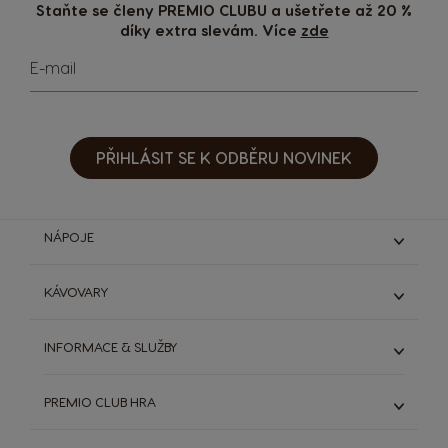
Staňte se členy PREMIO CLUBU a ušetřete až 20 %
díky extra slevám. Více
zde
E-mail
PŘIHLÁSIT SE K ODBĚRU NOVINEK
NÁPOJE
Espresso & Ristretto
KÁVOVARY
Lungo & grande
Káva s mlékem
Genio S
INFORMACE & SLUŽBY
Čokoládové nápoje
Genio S Plus
Starbucks®
Infinissima
ODSTOUPIT OD SMLOUVY (ZRUŠIT OBJEDNÁVKU)
Dallmayr
PREMIO CLUB HRA
Zobrazit všechny kávovary
DOLCE GUSTO SYSTÉM
Výhodná balení
Extra Space
SVĚT KÁVY
Objevte PREMIO Club Hru