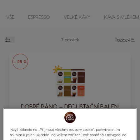
VŠE
ESPRESSO
VELKÉ KÁVY
KÁVA S MLÉKEM
7
položek
Pozice
Otevřít
Na
- 25 %
DOBRÉ RÁNO – DEGUSTAČNÍ BALENÍ
Když kliknete na „Přijmout všechny soubory cookie“, poskytnete tím
KAPSLE:
x64
souhlas k jejich ukládání na vašem zařízení, což pomáhá s navigací na
Ikona kapsle