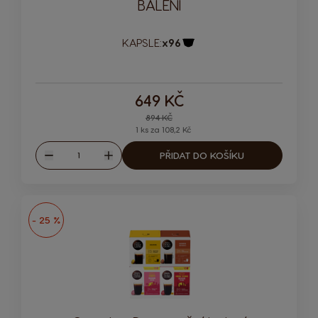
BALENÍ
KAPSLE:
x96
Ikona kapsle
649 KČ
Regular Price
894 KČ
1 ks za 108,2 Kč
Množství
PŘIDAT DO KOŠÍKU
Snížit
Zvýšit
- 25 %