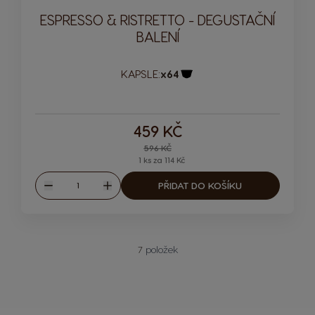
ESPRESSO & RISTRETTO - DEGUSTAČNÍ
BALENÍ
KAPSLE:
x64
Ikona kapsle
459 KČ
Regular Price
596 KČ
1 ks za 114 Kč
Množství
PŘIDAT DO KOŠÍKU
Snížit
Zvýšit
7
položek