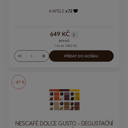
KAPSLE:
x72
Ikona kapsle
649 KČ
i
Regular Price
894 KČ
1 ks za 108,2 Kč
Množství
PŘIDAT DO KOŠÍKU
Snížit
Zvýšit
- 27 %
NESCAFÉ DOLCE GUSTO - DEGUSTAČNÍ