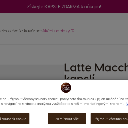
Získejte KAPSLE ZDARMA k nákupu!
č
telnost
Vaše kavárna
Akční nabídky %
ednávku
a
vovarů
Latte Macch
psle
ty
kapslí
(2)
e na „Přijmout všechny soubory cookie“, poskytnete tím souhlas k jejich ukládání na v
KAPSLE:
x24
x24
s navigací na stránce, s analýzou využití dat a s našimi marketingovými snahami.
V
Ikona kapsle
Ikona kapsl
í souborů cookie
Zamítnout vše
Přijmout všechny so
Dopřejte si požitek, který vás 
mléko s bohatou a hustou pěno