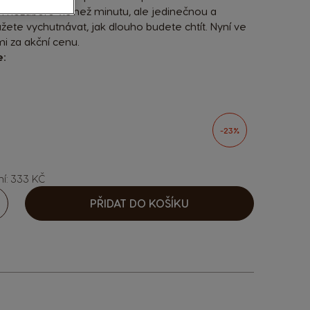
m nezabere víc než minutu, ale jedinečnou a
žete vychutnávat, jak dlouho budete chtít. Nyní ve
i za akční cenu.
e:
sen options
-23%
ní: 333 KČ
PŘIDAT DO KOŠÍKU
ýšit