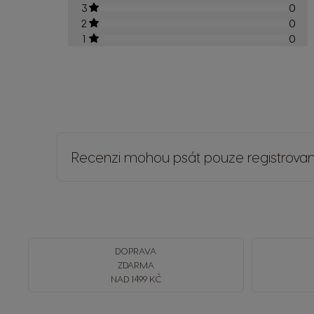
3
0
2
0
1
0
Recenzi mohou psát pouze registrovaní
DOPRAVA
ZDARMA
NAD 1499 KČ