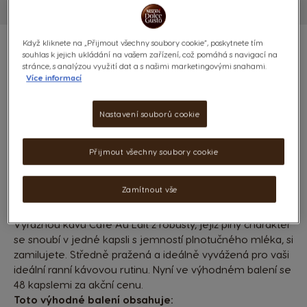
Když kliknete na „Přijmout všechny soubory cookie“, poskytnete tím
souhlas k jejich ukládání na vašem zařízení, což pomáhá s navigací na
stránce, s analýzou využití dat a s našimi marketingovými snahami.
Více informací
CAFÉ AU LAIT - 48 KAPSLÍ
Nastavení souborů cookie
Vyvážená & s plnou chutí
7
Přijmout všechny soubory cookie
(0)
INTENZITA
KAPSLE:
x48
Zamítnout vše
Ikona kapsle
Výraznou kávu Café Au Lait z robusty, jejíž plný charakter
se snoubí v jedné kapsli s jemností plnotučného mléka, si
zamilujete. Středně pražená a ideálně vyvážená pro vaši
ideální ranní kávovou rutinu. Nyní ve výhodném balení se
48 kapslemi za akční cenu.
Toto výhodné balení obsahuje: