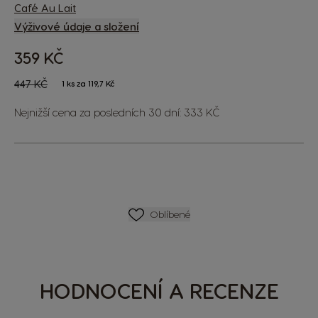
Café Au Lait
Výživové údaje a složení
359 KČ
The price depends on the chosen options
Regular Price
447 KČ
1 ks za 119,7 Kč
Nejnižší cena za posledních 30 dní: 333 KČ
SEZNAM PŘÁNÍ
Oblíbené
HODNOCENÍ A RECENZE