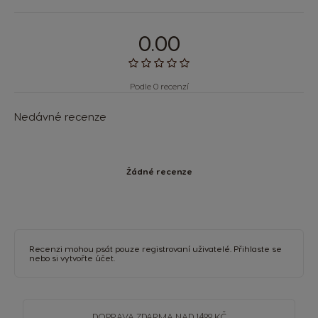
0.00
Podle 0 recenzí
Nedávné recenze
Žádné recenze
Recenzi mohou psát pouze registrovaní uživatelé.
Přihlaste se
nebo si
vytvořte účet
.
DOPRAVA
ZDARMA
NAD 1499 KČ