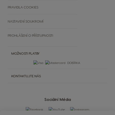
Čištění a odvápnění
SOUTĚŽE
PRAVIDLA COOKIES
Extra Space
NASTAVENÍ SOUKROMÍ
PROHLÁŠENÍ O PŘÍSTUPNOSTI
MOŽNOSTI PLATBY
DOBÍRKA
KONTAKTUJTE NÁS
Sociální Média