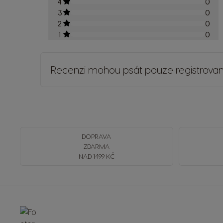
4
0
3
0
2
0
1
0
Recenzi mohou psát pouze registrovaní
DOPRAVA
ZDARMA
NAD 1499 KČ