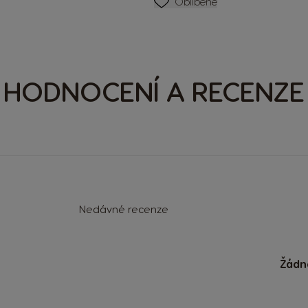
SEZNAM PŘÁNÍ
Oblíbené
HODNOCENÍ A RECENZE
Nedávné recenze
Žádn