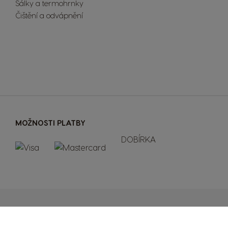
Šálky a termohrnky
Čištění a odvápnění
MOŽNOSTI PLATBY
DOBÍRKA
a cookies
Nastavení soukromí
Prohlášení o přístupnosti