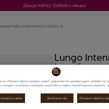
Získejte KAPSLE ZDARMA k nákupu!
č
telnost
Vaše kavárna
Akční nabídky %
ednávku
a
vovarů
Lungo Inten
psle
ty
kapslí
Syté & robustní
e na „Přijmout všechny soubory cookie“, poskytnete tím souhlas k jejich ukládání na v
s navigací na stránce, s analýzou využití dat a s našimi marketingovými snahami.
V
(0)
KAPSLE:
x48
í souborů cookie
Zamítnout vše
Přijmout všechny so
Ikona kapsle