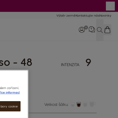
Výběr země
Kontaktujte nás
Novinky
Hledat
so - 48
Zavolejte nám
9
800 135 135
INTENZITA
8:00–17:00
ašem zařízení,
íce informací
Velikost šálku:
ubory cookie