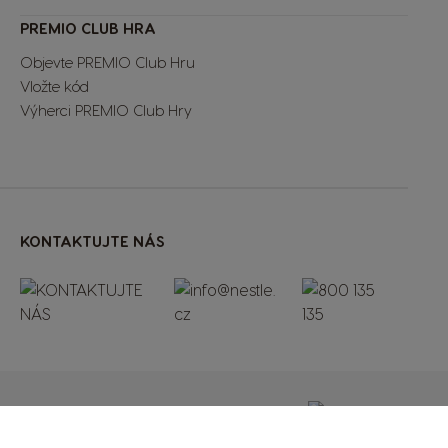
PREMIO CLUB HRA
Objevte PREMIO Club Hru
Vložte kód
Výherci PREMIO Club Hry
KONTAKTUJTE NÁS
© 2026 Nestlé