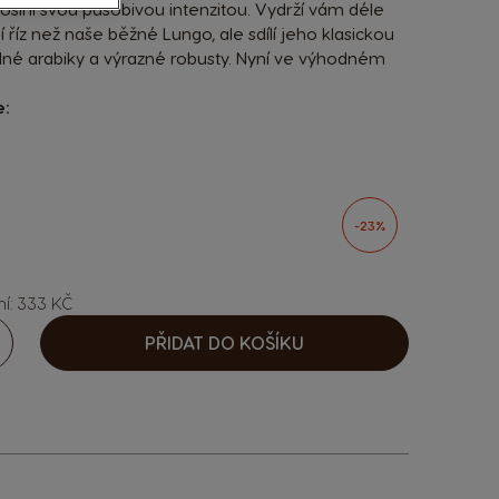
 oslní svou působivou intenzitou. Vydrží vám déle
říz než naše běžné Lungo, ale sdílí jeho klasickou
ilné arabiky a výrazné robusty. Nyní ve výhodném
e:
sen options
-23%
ní: 333 KČ
PŘIDAT DO KOŠÍKU
ýšit