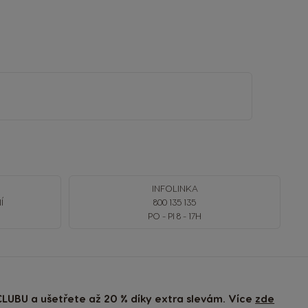
INFOLINKA
Í
800 135 135
PO - PI 8 - 17H
LUBU a ušetřete až 20 % díky extra slevám. Více
zde