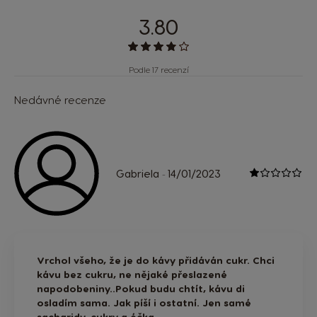
3.80
Podle 17 recenzí
Nedávné recenze
Gabriela
14/01/2023
-
Vrchol všeho, že je do kávy přidáván cukr. Chci
kávu bez cukru, ne nějaké přeslazené
napodobeniny..Pokud budu chtít, kávu di
osladím sama. Jak píší i ostatní. Jen samé
sacharidy, cukry a éčka.