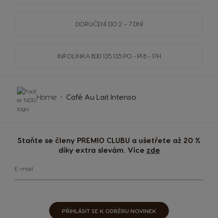
DORUČENÍ DO 2 – 7 DNÍ
INFOLINKA
800 135 135
PO - PI 8 - 17H
Home
Café Au Lait Intenso
Staňte se členy PREMIO CLUBU a ušetřete až 20 %
díky extra slevám. Více
zde
E-mail
PŘIHLÁSIT SE K ODBĚRU NOVINEK