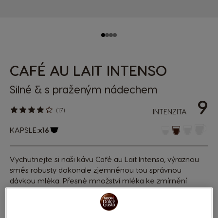
CAFÉ AU LAIT INTENSO
Silné & s praženým nádechem
9
(17)
INTENZITA
KAPSLE:
x16
Ikona kapsle
Vychutnejte si naši kávu Café au Lait Intenso, výraznou
směs robusty dokonale zjemněnou tou správnou
dávkou mléka. Přesné množství mléka ke zmírnění
hořkosti a vytvoření lahodně jemné textury. Nesmí ho
však být moc, abychom zachovali charakter kávy a
nechali vyniknout jeho praženým tónům!