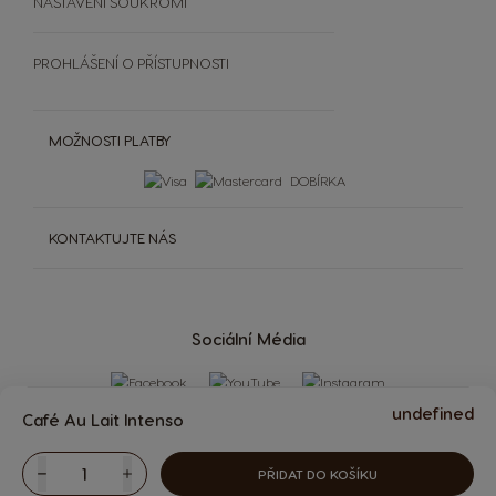
NASTAVENÍ SOUKROMÍ
PROHLÁŠENÍ O PŘÍSTUPNOSTI
MOŽNOSTI PLATBY
DOBÍRKA
KONTAKTUJTE NÁS
Sociální Média
undefined
Café Au Lait Intenso
PŘIDAT DO KOŠÍKU
Snížit
Množství
Zvýšit
KÁVOVARY
NÁPOJE
Nápoje
Kávovary
PREMIO Club Hra
VÍCE
DOPLŇKY