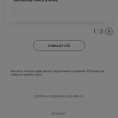
1
1
2
Právě si p
Stránka
ZOBRAZIT VŠE
Recenzi mohou psát pouze registrovaní uživatelé.
Přihlaste se
nebo si
vytvořte účet
.
DOPRAVA
ZDARMA
NAD 1499 KČ
NOVINKY