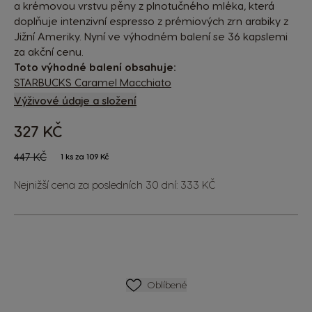
a krémovou vrstvu pěny z plnotučného mléka, která
doplňuje intenzivní espresso z prémiových zrn arabiky z
Jižní Ameriky. Nyní ve výhodném balení se 36 kapslemi
za akční cenu.
Toto výhodné balení obsahuje:
STARBUCKS Caramel Macchiato
Výživové údaje a složení
327 KČ
The price depends on the chosen options
Regular Price
447 KČ
1 ks za 109 Kč
Nejnižší cena za posledních 30 dní: 333 KČ
SEZNAM PŘÁNÍ
Oblíbené