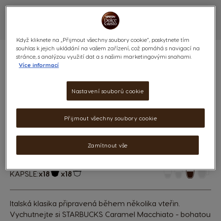
Když kliknete na „Přijmout všechny soubory cookie“, poskytnete tím
souhlas k jejich ukládání na vašem zařízení, což pomáhá s navigací na
stránce, s analýzou využití dat a s našimi marketingovými snahami.
Více informací
STARBUCKS CARAMEL
Nastavení souborů cookie
MACCHIATO - 36 KAPSLÍ
Přijmout všechny soubory cookie
Klasická karamelová příchuť
Zamítnout vše
(0)
KAPSLE:
x18
x18
Ikona kapsle
Ikona kapsle
Italská klasika připravená během několika vteřin.
Vychutnejte si STARBUCKS Caramel Macchiato - bohatou