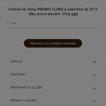
Staňte se členy PREMIO CLUBU a ušetřete až 20 %
díky extra slevám. Více
zde
E-mail
PŘIHLÁSIT SE K ODBĚRU NOVINEK
NÁPOJE
Espresso & Ristretto
KÁVOVARY
Lungo & grande
Káva s mlékem
Genio S
INFORMACE & SLUŽBY
Čokoládové nápoje
Genio S Plus
Starbucks®
Infinissima
ODSTOUPIT OD SMLOUVY (ZRUŠIT OBJEDNÁVKU)
Dallmayr
PREMIO CLUB HRA
Zobrazit všechny kávovary
DOLCE GUSTO SYSTÉM
Výhodná balení