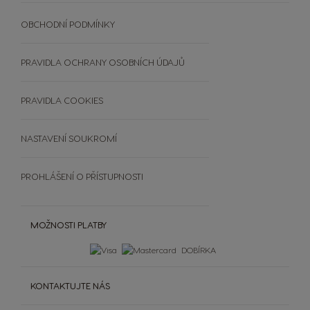
Extra Space
SVĚT KÁVY
Objevte PREMIO Club Hru
UDRŽITELNOST
OBCHODNÍ PODMÍNKY
Vložte kód
Zobrazit všechny nápoje
Srovnávač kávovarů
RECYKLUJTE KAPSLE
Výherci PREMIO Club Hry
Doplňky
ČASTO KLADENÉ DOTAZY
PRAVIDLA OCHRANY OSOBNÍCH ÚDAJŮ
Šálky a termohrnky
OBCHODNÍ PODMÍNKY
Čištění a odvápnění
SOUTĚŽE
PRAVIDLA COOKIES
Extra Space
NASTAVENÍ SOUKROMÍ
PROHLÁŠENÍ O PŘÍSTUPNOSTI
MOŽNOSTI PLATBY
DOBÍRKA
KONTAKTUJTE NÁS