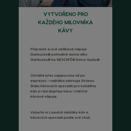
VYTVOŘENO PRO
KAŽDÉHO MILOVNÍKA
KÁVY
Připravte si své oblíbené nápoje
Starbucks® pohodlně doma díky
Starbucks® by NESCAFÉ® Dolce Gusto®.
Od latté přes cappuccino až po
espresso – nabídka zahrnuje širokou
škálu kávových specialit pro každého,
kdo si rád dopřeje kávu i mléčné
kávové nápoje.
Vyberte si z pestré nabídky káv a
kávových specialit podle své chuti.