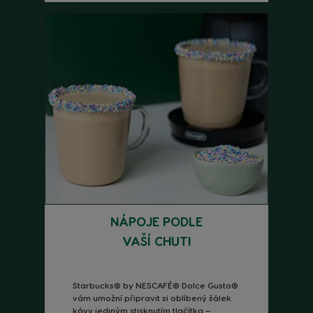
NÁPOJE PODLE
VAŠÍ CHUTI
Starbucks® by NESCAFÉ® Dolce Gusto®
vám umožní připravit si oblíbený šálek
kávy jediným stisknutím tlačítka –