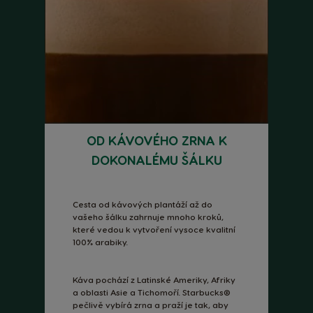
OD KÁVOVÉHO ZRNA K
DOKONALÉMU ŠÁLKU
Cesta od kávových plantáží až do
vašeho šálku zahrnuje mnoho kroků,
které vedou k vytvoření vysoce kvalitní
100% arabiky.
Káva pochází z Latinské Ameriky, Afriky
a oblasti Asie a Tichomoří. Starbucks®
pečlivě vybírá zrna a praží je tak, aby