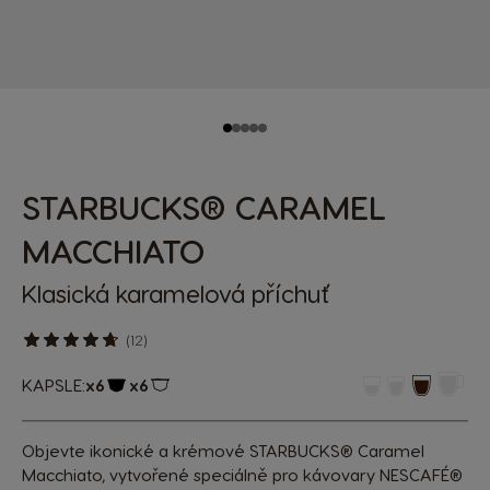
STARBUCKS® CARAMEL
MACCHIATO
Klasická karamelová příchuť
(12)
KAPSLE:
x6
x6
Ikona kapsle
Ikona kapsle
Objevte ikonické a krémové STARBUCKS® Caramel
Macchiato, vytvořené speciálně pro kávovary NESCAFÉ®