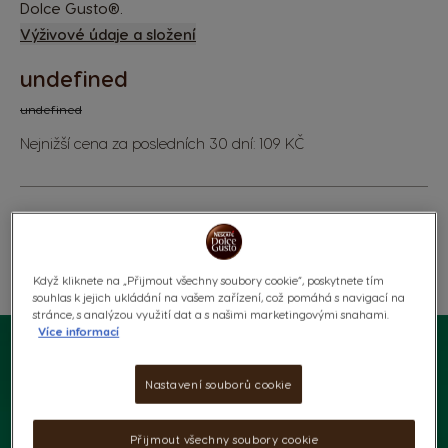
Dolce Gusto®.
Výživové údaje a složení
undefined
undefined
Nejnižší cena za posledních 30 dní: 109 KČ
Když kliknete na „Přijmout všechny soubory cookie“, poskytnete tím
SEZNAM PŘÁNÍ
Oblíbené
souhlas k jejich ukládání na vašem zařízení, což pomáhá s navigací na
stránce, s analýzou využití dat a s našimi marketingovými snahami.
Více informací
Nastavení souborů cookie
Přijmout všechny soubory cookie