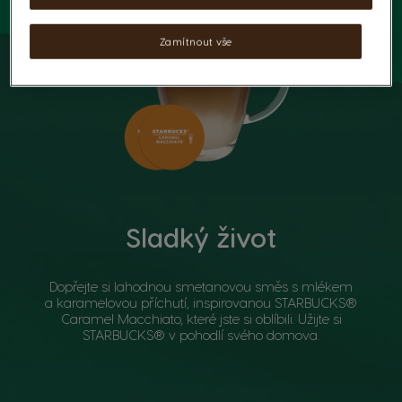
Zamítnout vše
Sladký život
Dopřejte si lahodnou smetanovou směs s mlékem
a karamelovou příchutí, inspirovanou STARBUCKS®
Caramel Macchiato, které jste si oblíbili. Užijte si
STARBUCKS® v pohodlí svého domova.