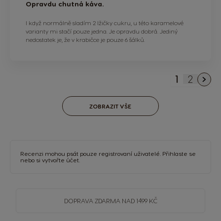
Opravdu chutná káva.
I když normálně sladím 2 lžičky cukru, u této karamelové
varianty mi stačí pouze jedna. Je opravdu dobrá. Jediný
nedostatek je, že v krabičce je pouze 6 šálků.
1
2
Právě si p
Stránka
ZOBRAZIT VŠE
Recenzi mohou psát pouze registrovaní uživatelé.
Přihlaste se
nebo si
vytvořte účet
.
DOPRAVA
ZDARMA
NAD 1499 KČ