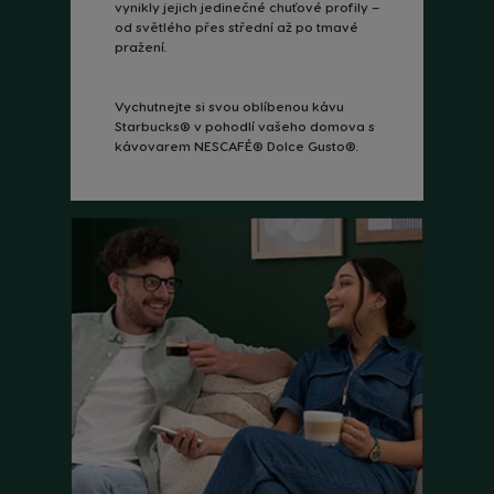
vynikly jejich jedinečné chuťové profily –
od světlého přes střední až po tmavé
pražení.
Vychutnejte si svou oblíbenou kávu
Starbucks® v pohodlí vašeho domova s
kávovarem NESCAFÉ® Dolce Gusto®.