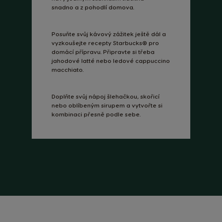
snadno a z pohodlí domova.
Posuňte svůj kávový zážitek ještě dál a
vyzkoušejte recepty Starbucks® pro
domácí přípravu. Připravte si třeba
jahodové latté nebo ledové cappuccino
macchiato.
Doplňte svůj nápoj šlehačkou, skořicí
nebo oblíbeným sirupem a vytvořte si
kombinaci přesně podle sebe.