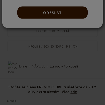
ODESLAT
NOVINKY
DORUČENÍ DO 2 – 7 DNÍ
INFOLINKA
800 135 135
PO - PI 8 - 17H
Home
NÁPOJE
Lungo - 48 kapslí
Staňte se členy PREMIO CLUBU a ušetřete až 20 %
díky extra slevám. Více
zde
E-mail