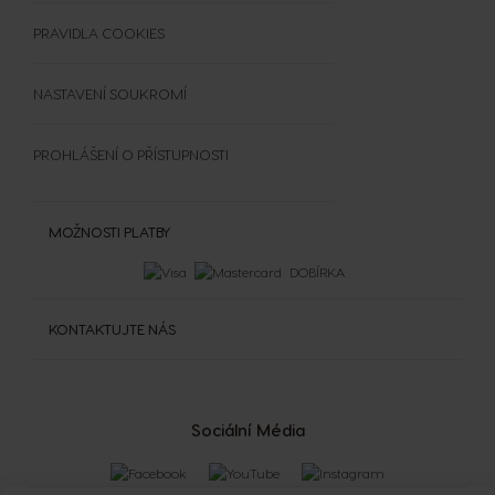
Čištění a odvápnění
SOUTĚŽE
PRAVIDLA COOKIES
Extra Space
NASTAVENÍ SOUKROMÍ
PROHLÁŠENÍ O PŘÍSTUPNOSTI
MOŽNOSTI PLATBY
DOBÍRKA
KONTAKTUJTE NÁS
Sociální Média