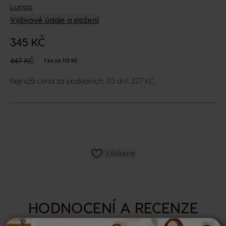
Lungo
Výživové údaje a složení
345 KČ
The price depends on the chosen options
Regular Price
447 KČ
1 ks za 115 Kč
Nejnižší cena za posledních 30 dní: 327 KČ
SEZNAM PŘÁNÍ
Oblíbené
HODNOCENÍ A RECENZE