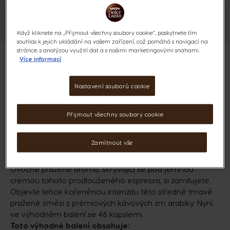
Když kliknete na „Přijmout všechny soubory cookie“, poskytnete tím
souhlas k jejich ukládání na vašem zařízení, což pomáhá s navigací na
stránce, s analýzou využití dat a s našimi marketingovými snahami.
Více informací
Nastavení souborů cookie
LUNGO - 48 KAPSLÍ
6
Přijmout všechny soubory cookie
(0)
INTENZITA
KAPSLE:
x48
Zamítnout vše
Ikona kapsle
Ovocné pražené aroma, skrývající se pod jemnou
cremou tohoto prodlouženého espressa, si zamilujete.
Objevte lehce kořeněnou intenzitu této středně tmavě
pražené směsi z prémiových kávových zrn arabiky. Nyní
ve výhodném balení se 48 kapslemi.
Toto výhodné balení obsahuje: