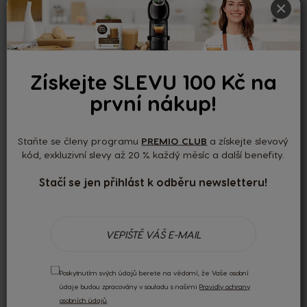
×
0.00
Získejte SLEVU 100 Kč na
Podle 0 recenzí
první nákup!
Nedávné recenze
Staňte se členy programu
PREMIO CLUB
a získejte slevový
kód, exkluzivní slevy až 20 % každý měsíc a další benefity.
Žádné recenze
Stačí se jen přihlást k odběru newsletteru!
Recenzi mohou psát pouze registrovaní uživatelé.
Přihlaste se
nebo si
vytvořte účet
.
Poskytnutím svých údajů berete na vědomí, že Vaše osobní
údaje budou zpracovány v souladu s našimi
Pravidly ochrany
osobních údajů
.
DOPRAVA
ZDARMA
NAD 1499 KČ