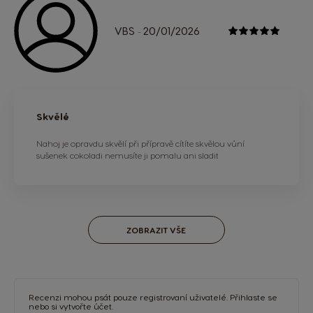
VBS
20/01/2026
-
Skvělé
Nahoj je opravdu skvělí při přípravě cítíte skvělou vůní
sušenek cokoladi nemusíte ji pomalu ani sladit
ZOBRAZIT VŠE
Recenzi mohou psát pouze registrovaní uživatelé.
Přihlaste se
nebo si
vytvořte účet
.