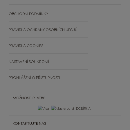
Výhodná balení
Extra Space
SVĚT KÁVY
Objevte PREMIO Club Hru
UDRŽITELNOST
OBCHODNÍ PODMÍNKY
Vložte kód
Zobrazit všechny nápoje
Srovnávač kávovarů
RECYKLUJTE KAPSLE
Výherci PREMIO Club Hry
Doplňky
ČASTO KLADENÉ DOTAZY
PRAVIDLA OCHRANY OSOBNÍCH ÚDAJŮ
Šálky a termohrnky
OBCHODNÍ PODMÍNKY
Čištění a odvápnění
SOUTĚŽE
PRAVIDLA COOKIES
Extra Space
NASTAVENÍ SOUKROMÍ
PROHLÁŠENÍ O PŘÍSTUPNOSTI
MOŽNOSTI PLATBY
DOBÍRKA
KONTAKTUJTE NÁS