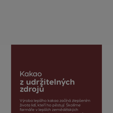
Kakao
z udržitelných
zdrojů
Výroba lepšího kakaa začíná zlepšením
života lidí, kteří ho pěstují. Školíme
farmáře v lepších zemědělských