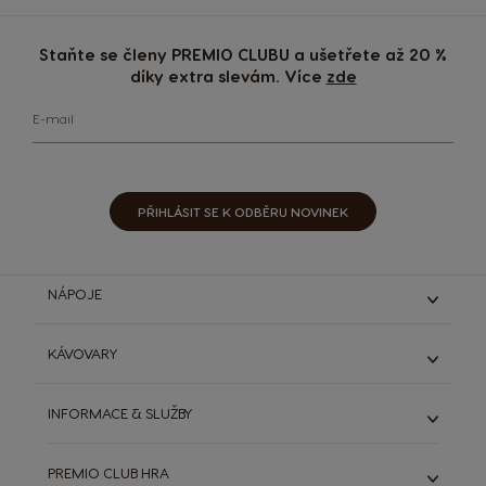
Staňte se členy PREMIO CLUBU a ušetřete až 20 %
díky extra slevám. Více
zde
E-mail
PŘIHLÁSIT SE K ODBĚRU NOVINEK
NÁPOJE
Espresso & Ristretto
KÁVOVARY
Lungo & grande
Káva s mlékem
Genio S
INFORMACE & SLUŽBY
Čokoládové nápoje
Genio S Plus
Starbucks®
Infinissima
ODSTOUPIT OD SMLOUVY (ZRUŠIT OBJEDNÁVKU)
Dallmayr
PREMIO CLUB HRA
Zobrazit všechny kávovary
DOLCE GUSTO SYSTÉM