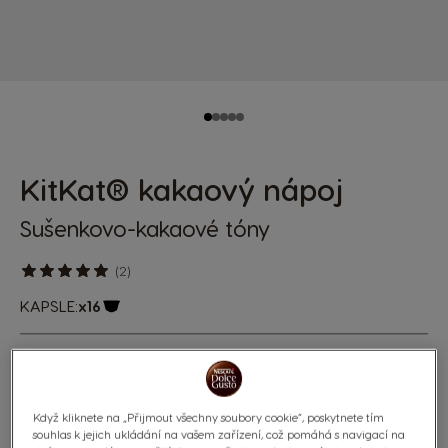
KitKat® kakaový nápoj
Sušenkovo-kakaové tóny
(2)
KAPSLE:
x16
Ikona kapsle
Dopřejte si pauzu jako z kavárny s naším horkým
kakaovým nápojem KitKat® pro NESCAFÉ® Dolce Gusto.
Užijte si horké kakao trochu jinak - tomuto nápoji totiž
Když kliknete na „Přijmout všechny soubory cookie“, poskytnete tím
vévodí oplatkové a karamelové tóny. Vychutnejte si
souhlas k jejich ukládání na vašem zařízení, což pomáhá s navigací na