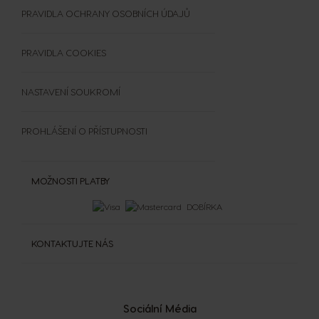
Doplňky
ČASTO KLADENÉ DOTAZY
PRAVIDLA OCHRANY OSOBNÍCH ÚDAJŮ
Šálky a termohrnky
OBCHODNÍ PODMÍNKY
Čištění a odvápnění
SOUTĚŽE
PRAVIDLA COOKIES
Extra Space
NASTAVENÍ SOUKROMÍ
PROHLÁŠENÍ O PŘÍSTUPNOSTI
MOŽNOSTI PLATBY
DOBÍRKA
KONTAKTUJTE NÁS
Sociální Média