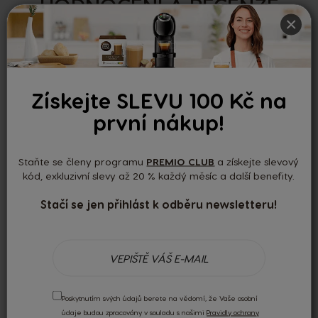
HODNOCENÍ A RECENZE
×
0.00
Získejte SLEVU 100 Kč na
první nákup!
Podle 0 recenzí
Nedávné recenze
Staňte se členy programu
PREMIO CLUB
a získejte slevový
kód, exkluzivní slevy až 20 % každý měsíc a další benefity.
Stačí se jen přihlást k odběru newsletteru!
Žádné recenze
Recenzi mohou psát pouze registrovaní uživatelé.
Přihlaste se
nebo si
vytvořte účet
.
Poskytnutím svých údajů berete na vědomí, že Vaše osobní
údaje budou zpracovány v souladu s našimi
Pravidly ochrany