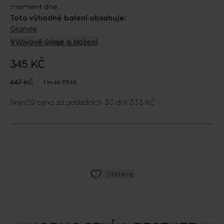
moment dne.
Toto výhodné balení obsahuje:
Grande
Výživové údaje a složení
345 KČ
The price depends on the chosen options
Regular Price
447 KČ
1 ks za 115 Kč
Nejnižší cena za posledních 30 dní: 333 KČ
SEZNAM PŘÁNÍ
Oblíbené