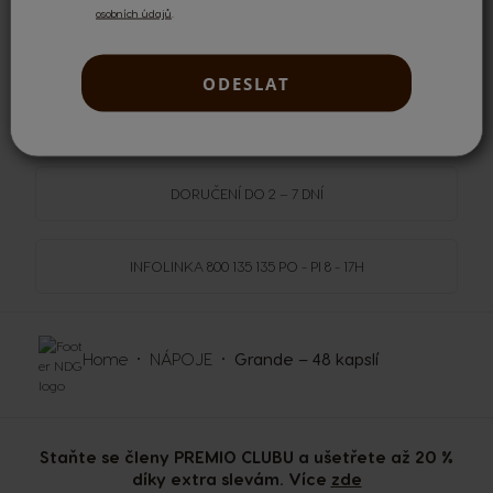
osobních údajů
.
DOPRAVA
ZDARMA
NAD 1499 KČ
ODESLAT
NOVINKY
DORUČENÍ DO 2 – 7 DNÍ
INFOLINKA
800 135 135
PO - PI 8 - 17H
Home
NÁPOJE
Grande – 48 kapslí
Staňte se členy PREMIO CLUBU a ušetřete až 20 %
díky extra slevám. Více
zde