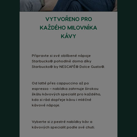
VYTVOŘENO PRO
KAŽDÉHO MILOVNÍKA
KÁVY
Připravte si své oblíbené nápoje
Starbucks® pohodlně doma díky
Starbucks® by NESCAFÉ® Dolce Gusto®.
Od latté přes cappuccino až po
espresso – nabídka zahrnuje širokou
škálu kávových specialit pro každého,
kdo si rád dopřeje kávu i mléčné
kávové nápoje.
Vyberte si z pestré nabídky káv a
kávových specialit podle své chuti.