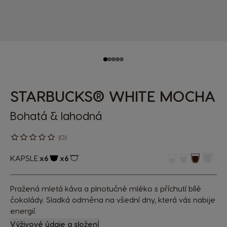
STARBUCKS® WHITE MOCHA
Bohatá & lahodná
(0)
KAPSLE:
x6
x6
Ikona kapsle
Ikona kapsle
Pražená mletá káva a plnotučné mléko s příchutí bílé
čokolády. Sladká odměna na všední dny, která vás nabije
energií.
Výživové údaje a složení