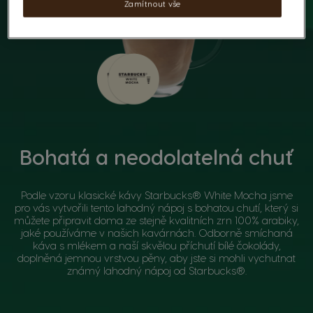
Zamítnout vše
Bohatá a neodolatelná chuť
Podle vzoru klasické kávy Starbucks® White Mocha jsme
pro vás vytvořili tento lahodný nápoj s bohatou chutí, který si
můžete připravit doma ze stejně kvalitních zrn 100% arabiky,
jaké používáme v našich kavárnách. Odborně smíchaná
káva s mlékem a naší skvělou příchutí bílé čokolády,
doplněná jemnou vrstvou pěny, aby jste si mohli vychutnat
známý lahodný nápoj od Starbucks®.