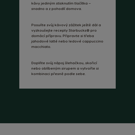
kávy jediným stisknutím tlačítka –
snadno a z pohodlí domova.
Posuňte svůj kávový zážitek ještě dál a
vyzkoušejte recepty Starbucks® pro
domácí přípravu. Připravte si třeba
jahodové latté nebo ledové cappuccino
macchiato.
Doplňte svůj nápoj šlehačkou, skořicí
nebo oblíbeným sirupem a vytvořte si
kombinaci přesně podle sebe.