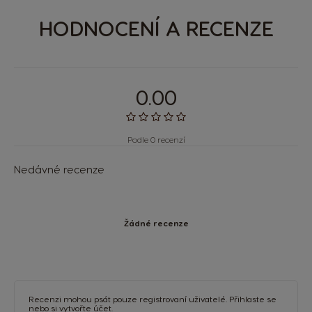
HODNOCENÍ A RECENZE
0.00
Podle 0 recenzí
Nedávné recenze
Žádné recenze
Recenzi mohou psát pouze registrovaní uživatelé.
Přihlaste se
nebo si
vytvořte účet
.