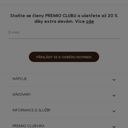
Staňte se členy PREMIO CLUBU a ušetřete až 20 %
díky extra slevám. Více
zde
E-mail
PŘIHLÁSIT SE K ODBĚRU NOVINEK
NÁPOJE
Espresso & Ristretto
KÁVOVARY
Lungo & grande
Káva s mlékem
Genio S
INFORMACE & SLUŽBY
Čokoládové nápoje
Genio S Plus
Starbucks®
Infinissima
ODSTOUPIT OD SMLOUVY (ZRUŠIT OBJEDNÁVKU)
Dallmayr
PREMIO CLUB HRA
Zobrazit všechny kávovary
DOLCE GUSTO SYSTÉM