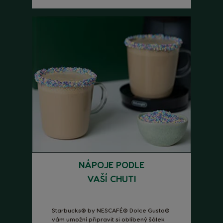
NÁPOJE PODLE
VAŠÍ CHUTI
Starbucks® by NESCAFÉ® Dolce Gusto®
vám umožní připravit si oblíbený šálek