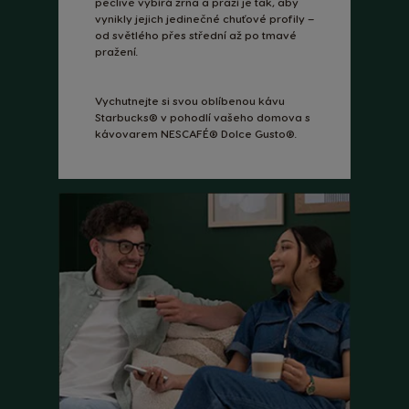
pečlivě vybírá zrna a praží je tak, aby
vynikly jejich jedinečné chuťové profily –
od světlého přes střední až po tmavé
pražení.
Vychutnejte si svou oblíbenou kávu
Starbucks® v pohodlí vašeho domova s
kávovarem NESCAFÉ® Dolce Gusto®.