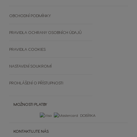
Výhodná balení
Extra Space
SVĚT KÁVY
Objevte PREMIO Club Hru
UDRŽITELNOST
OBCHODNÍ PODMÍNKY
Vložte kód
Zobrazit všechny nápoje
Srovnávač kávovarů
RECYKLUJTE KAPSLE
Výherci PREMIO Club Hry
Doplňky
ČASTO KLADENÉ DOTAZY
PRAVIDLA OCHRANY OSOBNÍCH ÚDAJŮ
Šálky a termohrnky
OBCHODNÍ PODMÍNKY
Čištění a odvápnění
SOUTĚŽE
PRAVIDLA COOKIES
Extra Space
NASTAVENÍ SOUKROMÍ
PROHLÁŠENÍ O PŘÍSTUPNOSTI
MOŽNOSTI PLATBY
DOBÍRKA
KONTAKTUJTE NÁS