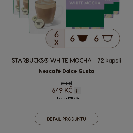
STARBUCKS® WHITE MOCHA - 72 kapslí
Nescafé Dolce Gusto
Regular Price
894 KČ
649 KČ
i
1 ks za 108,2 Kč
DETAIL PRODUKTU