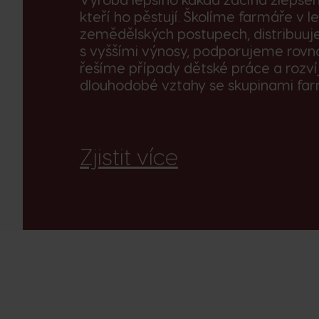
kteří ho pěstují. Školíme farmáře v l
zemědělských postupech, distribuu
s vyššími výnosy, podporujeme rovn
řešíme případy dětské práce a rozv
dlouhodobé vztahy se skupinami far
Zjistit více