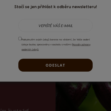
Stačí se jen přihlást k odběru newsletteru!
Poskytnutím svých údajů berete na vědomí, že Vaše osobní
údaje budou zpracovány v souladu s našimi
Pravidly ochrany
osobních údajů
.
ODESLAT
m života lidí,