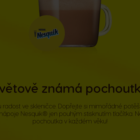
větově známá pochout
rou radost ve skleničce. Dopřejte si mimořádné potě
ápoje Nesquik® jen pouhým stisknutím tlačítka. 
pochoutka v každém věku!