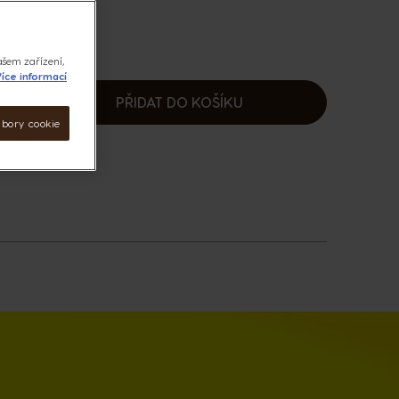
ašem zařízení,
íce informací
PŘIDAT DO KOŠÍKU
ýšit
ubory cookie