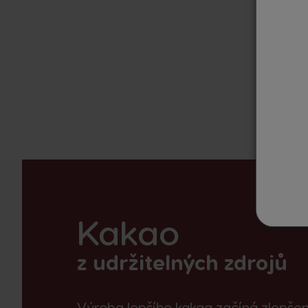
Kakao
z udržitelných zdrojů
Výroba lepšího kakaa začíná zlepšení