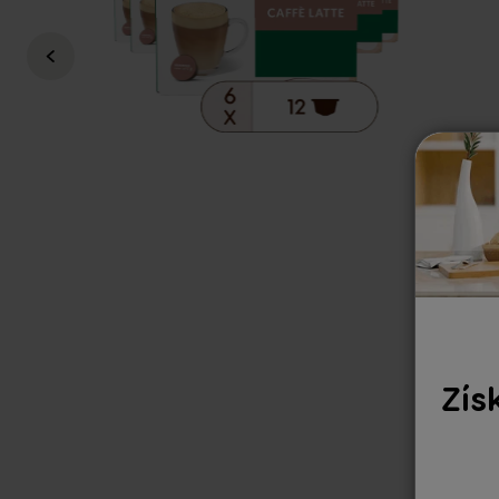
Regular Price
894 KČ
649 KČ
Zís
i
1 ks za 108,2 Kč