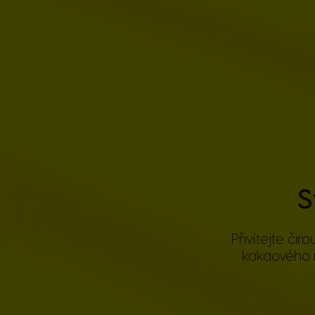
S
Přivítejte či
kakaového n