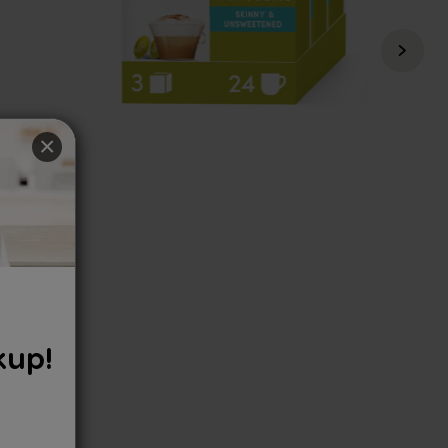
×
Nescafé Dolce Gusto
kup!
Regular Price
447 KČ
345 KČ
i
1 ks za 115 Kč