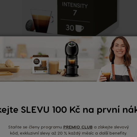
ESPRESSO INTENSO XL (30
KAPSLÍ)
249 KČ
kejte SLEVU 100 Kč na první ná
Staňte se členy programu
PREMIO CLUB
a získejte slevový
kód, exkluzivní slevy až 20 % každý měsíc a další benefity.
DETAIL PRODUKTU