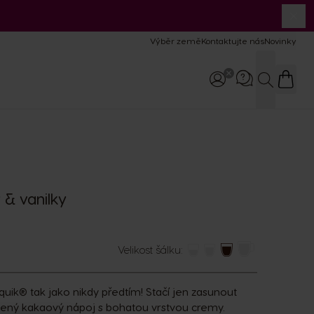
Výběr země
Kontaktujte nás
Novinky
Hledat
Zavolejte nám
800 135 135
8:00–17:00
& vanilky
Velikost šálku:
uik® tak jako nikdy předtím! Stačí jen zasunout
líbený kakaový nápoj s bohatou vrstvou cremy.