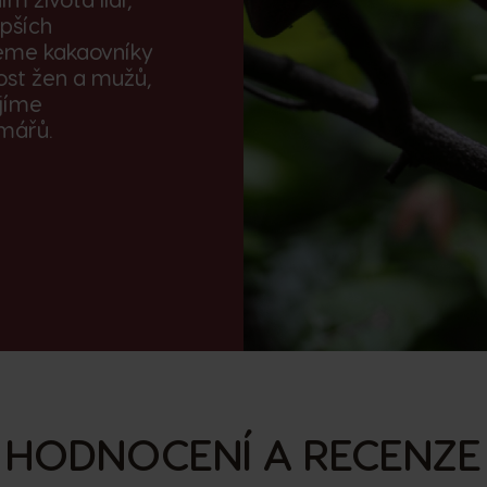
epších
jeme kakaovníky
ost žen a mužů,
íjíme
mářů.
HODNOCENÍ A RECENZE