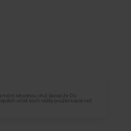
 má to lahodnou chuť, škoda že DG
lích určitě bych raději použila kapsli než