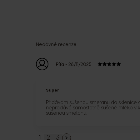
Nedávné recenze
-
Píťa
28/11/2025
Super
Přidávám sušenou smetanu do sklenice a
neprodává samostatně sušené mléko v kaps
sušenou smetanu.
1
2
3
Právě si prohlížíte stránku
Stránka
Stránka