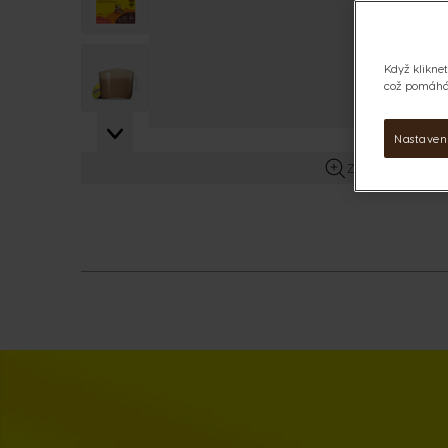
View larger image
Když kliknet
což pomáhá 
Nastaven
Zobrazit více in