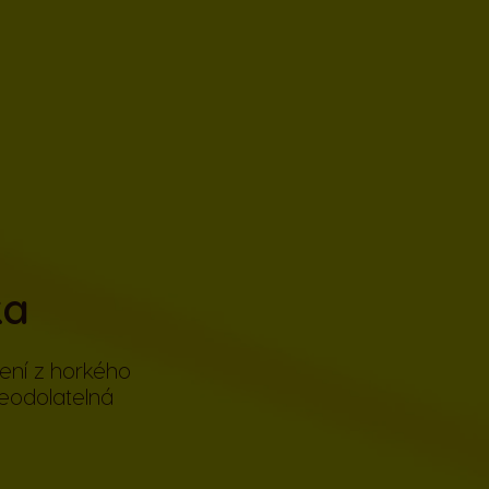
ka
šení z horkého
Neodolatelná