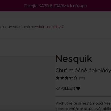
Získejte KAPSLE ZDARMA k nákupu!
č
telnost
Vaše kavárna
Akční nabídky %
ednávku
a
vovarů
Nesquik
psle
ty
Chuť mléčné čokolády 
(22)
KAPSLE:
x16
Ikona kapsle
Vychutnejte si nestárnoucí Nesq
kapsli a můžete si užít svůj ob