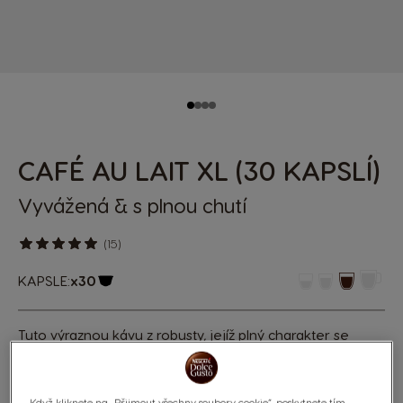
CAFÉ AU LAIT XL (30 KAPSLÍ)
Vyvážená & s plnou chutí
(15)
KAPSLE:
x30
Ikona kapsle
Tuto výraznou kávu z robusty, jejíž plný charakter se
snoubí v jedné kapsli s jemností plnotučného mléka, si
zamilujete. Středně pražená a ideálně vyvážená pro vaši
ideální ranní kávovou rutinu.
Když kliknete na „Přijmout všechny soubory cookie“, poskytnete tím