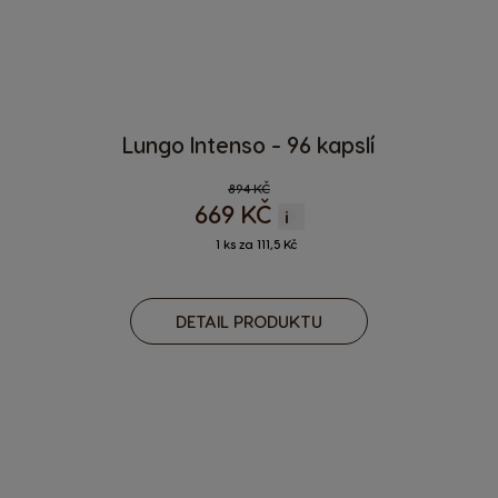
Lungo Intenso - 96 kapslí
Regular Price
894 KČ
669 KČ
i
1 ks za 111,5 Kč
DETAIL PRODUKTU