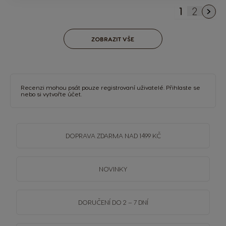
1
2
Právě si p
Stránka
ZOBRAZIT VŠE
Recenzi mohou psát pouze registrovaní uživatelé.
Přihlaste se
nebo si
vytvořte účet
.
DOPRAVA
ZDARMA
NAD 1499 KČ
NOVINKY
DORUČENÍ DO 2 – 7 DNÍ