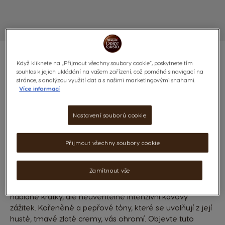
Když kliknete na „Přijmout všechny soubory cookie“, poskytnete tím
souhlas k jejich ukládání na vašem zařízení, což pomáhá s navigací na
stránce, s analýzou využití dat a s našimi marketingovými snahami.
Více informací
RISTRETTO ARDENZA - 96
KAPSLÍ
Nastavení souborů cookie
11
(2)
INTENZITA
Přijmout všechny soubory cookie
KAPSLE:
x96
Ikona kapsle
Zamítnout vše
Jedna z našich nejsilnějších káv, Ristretto Ardenza, vám
nabídne krátký, ale neuvěřitelně intenzivní kávový
zážitek. Kořeněné a pepřové tóny, které se uvolňují z její
husté, tmavě zlaté cremy, vás ohromí. Objevte tuto