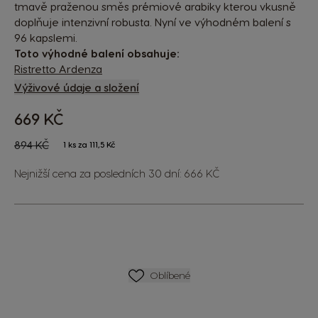
tmavě praženou směs prémiové arabiky kterou vkusně
doplňuje intenzivní robusta. Nyní ve výhodném balení s
96 kapslemi.
Toto výhodné balení obsahuje:
Ristretto Ardenza
Výživové údaje a složení
669 KČ
The price depends on the chosen options
Regular Price
894 KČ
1 ks za 111,5 Kč
Nejnižší cena za posledních 30 dní: 666 KČ
SEZNAM PŘÁNÍ
Oblíbené