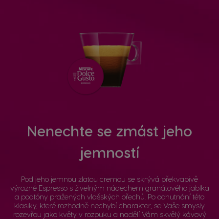
Nenechte se zmást jeho
jemností
Pod jeho jemnou zlatou cremou se skrývá překvapivě
výrazné Espresso s živelným nádechem granátového jablka
a podtóny pražených vlašských ořechů. Po ochutnání této
klasiky, které rozhodně nechybí charakter, se Vaše smysly
rozevřou jako květy v rozpuku a nadělí Vám skvělý kávový