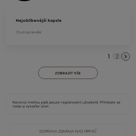
Nejoblíbenější kapsle
Chutnají skvěle
1
2
Právě si p
Stránka
ZOBRAZIT VŠE
Recenzi mohou psát pouze registrovaní uživatelé.
Přihlaste se
nebo si
vytvořte účet
.
DOPRAVA
ZDARMA
NAD 1499 KČ