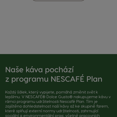
Naše káva pochází
z
programu NESCAFÉ Plan
Každý šálek, který vypijete, pomáhá změnit svět k
lepšímu. V NESCAFÉ® Dolce Gusto® nakupujeme kávu v
rámci programu udržitelnosti Nescafé Plan. Tím je
zajištěna dohledatelnost naší kávy až ke skupině farem,
které splňují externí normy udržitelnosti, zahrnující
sociální a environmentální praxi, včetně pracovních