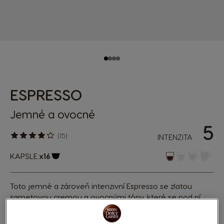
ESPRESSO
Jemné a ovocné
5
(15)
INTENZITA
KAPSLE:
x16
Ikona kapsle
Toto jemné a zároveň intenzivní Espresso se zlatou
sametovou cremou a ovocnými tóny, které se pod ní
skrývají, si hned zamilujete. Objevte čistou směs arabiky
z Latinské Ameriky.