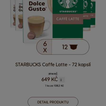
STARBUCKS Caffe Latte - 72 kapslí
Regular Price
894 KČ
649 KČ
i
1 ks za 108,2 Kč
DETAIL PRODUKTU