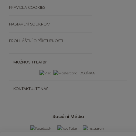
Čištění a odvápnění
SOUTĚŽE
PRAVIDLA COOKIES
Extra Space
NASTAVENÍ SOUKROMÍ
PROHLÁŠENÍ O PŘÍSTUPNOSTI
MOŽNOSTI PLATBY
DOBÍRKA
KONTAKTUJTE NÁS
Sociální Média