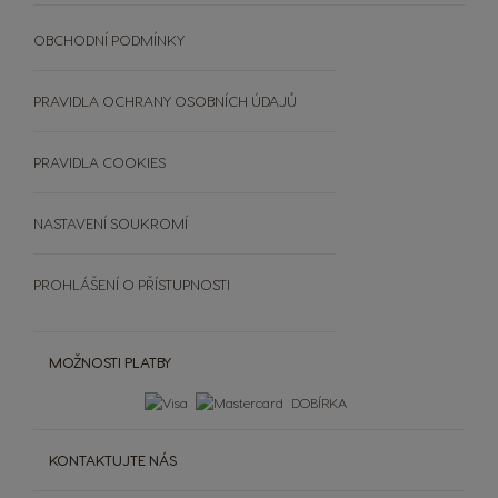
Extra Space
SVĚT KÁVY
Objevte PREMIO Club Hru
UDRŽITELNOST
OBCHODNÍ PODMÍNKY
Vložte kód
Zobrazit všechny nápoje
Srovnávač kávovarů
RECYKLUJTE KAPSLE
Výherci PREMIO Club Hry
Doplňky
ČASTO KLADENÉ DOTAZY
PRAVIDLA OCHRANY OSOBNÍCH ÚDAJŮ
Šálky a termohrnky
OBCHODNÍ PODMÍNKY
Čištění a odvápnění
SOUTĚŽE
PRAVIDLA COOKIES
Extra Space
NASTAVENÍ SOUKROMÍ
PROHLÁŠENÍ O PŘÍSTUPNOSTI
MOŽNOSTI PLATBY
DOBÍRKA
KONTAKTUJTE NÁS