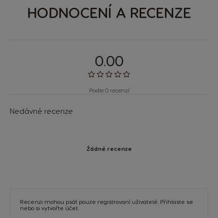
HODNOCENÍ A RECENZE
0.00
Podle 0 recenzí
Nedávné recenze
Žádné recenze
Recenzi mohou psát pouze registrovaní uživatelé.
Přihlaste se
nebo si
vytvořte účet
.