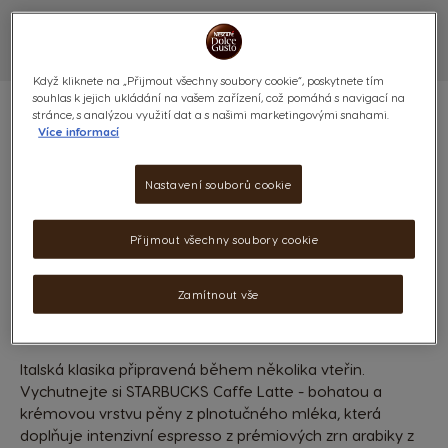
Když kliknete na „Přijmout všechny soubory cookie“, poskytnete tím
souhlas k jejich ukládání na vašem zařízení, což pomáhá s navigací na
stránce, s analýzou využití dat a s našimi marketingovými snahami.
Více informací
STARBUCKS CAFFE LATTE -
Nastavení souborů cookie
72 KAPSLÍ
Přijmout všechny soubory cookie
(0)
Zamítnout vše
KAPSLE:
x36
x36
Ikona kapsle
Ikona kapsle
Italská klasika připravená během několika vteřin.
Vychutnejte si STARBUCKS Caffe Latte - bohatou a
krémovou vrstvu pěny z plnotučného mléka, která
doplňuje intenzivní espresso z prémiových zrn arabiky z