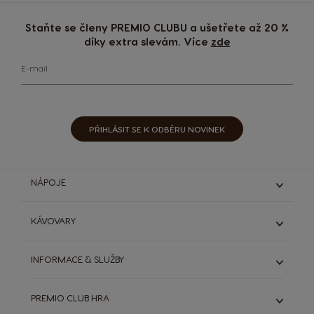
Staňte se členy PREMIO CLUBU a ušetřete až 20 %
díky extra slevám. Více
zde
E-mail
PŘIHLÁSIT SE K ODBĚRU NOVINEK
NÁPOJE
Espresso & Ristretto
KÁVOVARY
Lungo & grande
Káva s mlékem
Genio S
INFORMACE & SLUŽBY
Čokoládové nápoje
Genio S Plus
Starbucks®
Infinissima
ODSTOUPIT OD SMLOUVY (ZRUŠIT OBJEDNÁVKU)
Dallmayr
PREMIO CLUB HRA
Zobrazit všechny kávovary
DOLCE GUSTO SYSTÉM
Výhodná balení