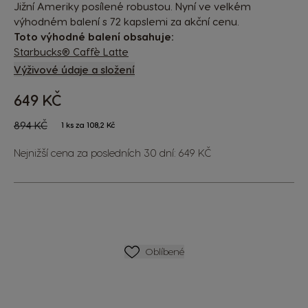
Jižní Ameriky posílené robustou. Nyní ve velkém
výhodném balení s 72 kapslemi za akční cenu.
Toto výhodné balení obsahuje:
Starbucks® Caffè Latte
Výživové údaje a složení
649 KČ
The price depends on the chosen options
Regular Price
894 KČ
1 ks za 108,2 Kč
Nejnižší cena za posledních 30 dní: 649 KČ
SEZNAM PŘÁNÍ
Oblíbené