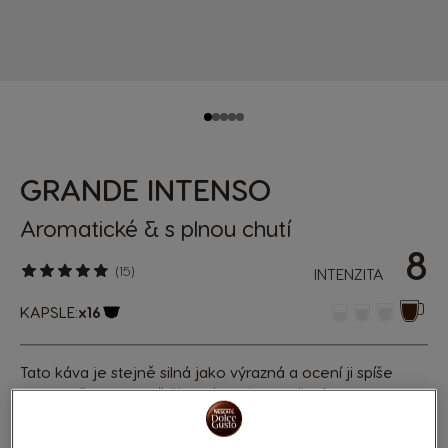
GRANDE INTENSO
Aromatické & s plnou chutí
8
(15)
INTENZITA
KAPSLE:
x16
Ikona kapsle
Tato káva je stejně silná jako výrazná a ocení ji spíše
vyznavači intenzivnějších kávových prožitků. Grande
Intenso je káva na delší chvíle se silnější intenzitou než
tradiční Grande, vyrobená z čisté prémiové arabiky z Jižní