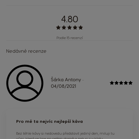
4.80
Podle 15 recenzí
Nedávné recenze
Šárka Antony
-
04/08/2021
Pro mě ta nejvíc nejlepší káva
Bez téhle kávy si nedovedu představit jediný den, miluji tu
vůni, která se line po celém domě a pak si ji v klidu