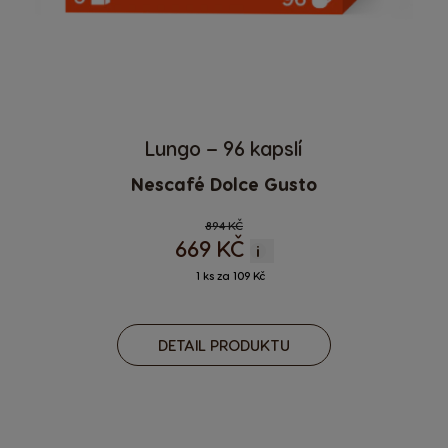
Lungo – 96 kapslí
Nescafé Dolce Gusto
Regular Price
894 KČ
669 KČ
i
1 ks za 109 Kč
DETAIL PRODUKTU