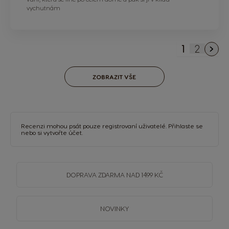
vychutnám
1
2
Právě si p
Stránka
ZOBRAZIT VŠE
Recenzi mohou psát pouze registrovaní uživatelé.
Přihlaste se
nebo si
vytvořte účet
.
DOPRAVA
ZDARMA
NAD 1499 KČ
NOVINKY