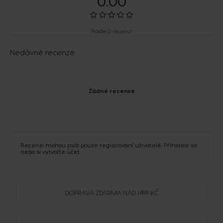
0.00
Podle 0 recenzí
Nedávné recenze
Žádné recenze
Recenzi mohou psát pouze registrovaní uživatelé.
Přihlaste se
nebo si
vytvořte účet
.
DOPRAVA
ZDARMA
NAD 1499 KČ