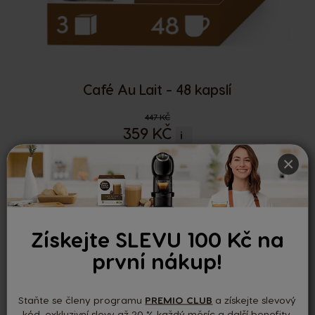
Café Au Lait - 48 kapslí
Regular Price
447 KČ
359 KČ
i
1 ks za 119,7 Kč
×
DETAIL PRODUKTU
Získejte SLEVU 100 Kč na
první nákup!
Staňte se členy programu
PREMIO CLUB
a získejte slevový
kód, exkluzivní slevy až 20 % každý měsíc a další benefity.