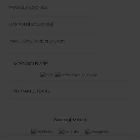
Čištění a odvápnění
SOUTĚŽE
PRAVIDLA COOKIES
Extra Space
NASTAVENÍ SOUKROMÍ
PROHLÁŠENÍ O PŘÍSTUPNOSTI
MOŽNOSTI PLATBY
DOBÍRKA
KONTAKTUJTE NÁS
Sociální Média