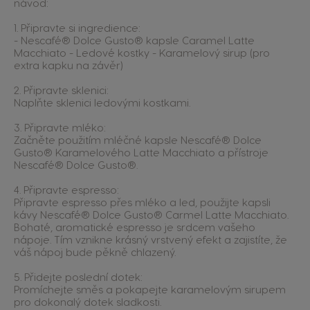
návod:
1. Připravte si ingredience:
- Nescafé® Dolce Gusto® kapsle Caramel Latte
Macchiato - Ledové kostky - Karamelový sirup (pro
extra kapku na závěr)
2. Připravte sklenici:
Naplňte sklenici ledovými kostkami.
3. Připravte mléko:
Začněte použitím mléčné kapsle Nescafé® Dolce
Gusto® Karamelového Latte Macchiato a přístroje
Nescafé® Dolce Gusto®.
4. Připravte espresso:
Připravte espresso přes mléko a led, použijte kapsli
kávy Nescafé® Dolce Gusto® Carmel Latte Macchiato.
Bohaté, aromatické espresso je srdcem vašeho
nápoje. Tím vznikne krásný vrstvený efekt a zajistíte, že
váš nápoj bude pěkně chlazený.
5. Přidejte poslední dotek:
Promíchejte směs a pokapejte karamelovým sirupem
pro dokonalý dotek sladkosti.