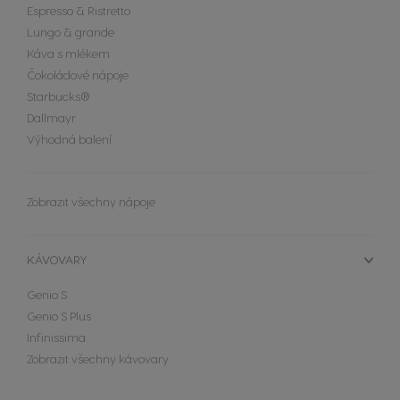
Espresso & Ristretto
Lungo & grande
Káva s mlékem
Čokoládové nápoje
Starbucks®
Dallmayr
Výhodná balení
Zobrazit všechny nápoje
KÁVOVARY
Genio S
Genio S Plus
Infinissima
Zobrazit všechny kávovary
Extra Space