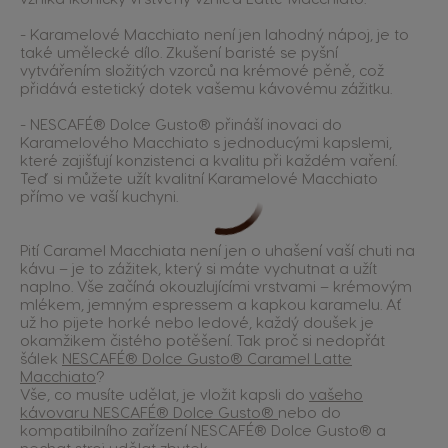
- Karamelové Macchiato není jen lahodný nápoj, je to
také umělecké dílo. Zkušení baristé se pyšní
vytvářením složitých vzorců na krémové pěně, což
přidává estetický dotek vašemu kávovému zážitku.
- NESCAFÉ® Dolce Gusto® přináší inovaci do
Karamelového Macchiato s jednoducými kapslemi,
které zajišťují konzistenci a kvalitu při každém vaření.
Teď si můžete užít kvalitní Karamelové Macchiato
přímo ve vaší kuchyni.
Pití Caramel Macchiata není jen o uhašení vaší chuti na
kávu – je to zážitek, který si máte vychutnat a užít
naplno. Vše začíná okouzlujícími vrstvami – krémovým
mlékem, jemným espressem a kapkou karamelu. Ať
už ho pijete horké nebo ledové, každý doušek je
okamžikem čistého potěšení. Tak proč si nedopřát
šálek
NESCAFÉ® Dolce Gusto® Caramel Latte
Macchiato
?
Vše, co musíte udělat, je vložit kapsli do
vašeho
kávovaru NESCAFÉ® Dolce Gusto®
nebo do
kompatibilního zařízení NESCAFÉ® Dolce Gusto® a