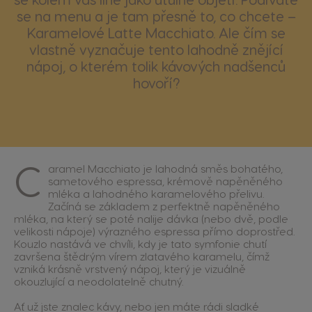
se na menu a je tam přesně to, co chcete –
Karamelové Latte Macchiato. Ale čím se
vlastně vyznačuje tento lahodně znějící
nápoj, o kterém tolik kávových nadšenců
hovoří?
C
aramel Macchiato je lahodná směs bohatého,
sametového espressa, krémově napěněného
mléka a lahodného karamelového přelivu.
Začíná se základem z perfektně napěněného
mléka, na který se poté nalije dávka (nebo dvě, podle
velikosti nápoje) výrazného espressa přímo doprostřed.
Kouzlo nastává ve chvíli, kdy je tato symfonie chutí
završena štědrým vírem zlatavého karamelu, čímž
vzniká krásně vrstvený nápoj, který je vizuálně
okouzlující a neodolatelně chutný.
Ať už jste znalec kávy, nebo jen máte rádi sladké