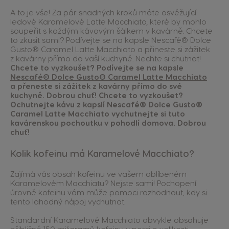
A to je vše! Za pár snadných kroků máte osvěžující
ledové Karamelové Latte Macchiato, které by mohlo
soupeřit s každým kávovým šálkem v kavárně. Chcete
to zkusit sami? Podívejte se na kapsle Nescafé® Dolce
Gusto® Caramel Latte Macchiato a přineste si zážitek
z kavárny přímo do vaší kuchyně. Nechte si chutnat!
Chcete to vyzkoušet? Podívejte se na kapsle
Nescafé® Dolce Gusto® Caramel Latte Macchiato
a přeneste si zážitek z kavárny přímo do své
kuchyně. Dobrou chuť! Chcete to vyzkoušet?
Ochutnejte kávu z kapslí Nescafé® Dolce Gusto®
Caramel Latte Macchiato vychutnejte si tuto
kavárenskou pochoutku v pohodlí domova. Dobrou
chuť!
Kolik kofeinu má Karamelové Macchiato?
Zajímá vás obsah kofeinu ve vašem oblíbeném
Karamelovém Macchiatu? Nejste sami! Pochopení
úrovně kofeinu vám může pomoci rozhodnout, kdy si
tento lahodný nápoj vychutnat.
Standardní Karamelové Macchiato obvykle obsahuje