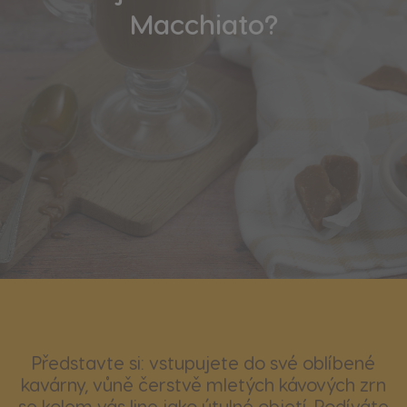
Macchiato?
Představte si: vstupujete do své oblíbené
kavárny, vůně čerstvě mletých kávových zrn
se kolem vás line jako útulné objetí. Podíváte