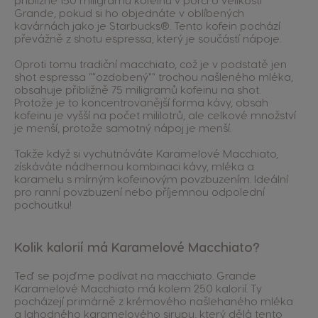
přibližně 150 miligramů kofeinu v porci o velikosti
Grande, pokud si ho objednáte v oblíbených
kavárnách jako je Starbucks®. Tento kofein pochází
převážně z shotu espressa, který je součástí nápoje.
Oproti tomu tradiční macchiato, což je v podstatě jen
shot espressa ""ozdobený"" trochou našleného mléka,
obsahuje přibližně 75 miligramů kofeinu na shot.
Protože je to koncentrovanější forma kávy, obsah
kofeinu je vyšší na počet mililotrů, ale celkové množství
je menší, protože samotný nápoj je menší.
Takže když si vychutnáváte Karamelové Macchiato,
získáváte nádhernou kombinaci kávy, mléka a
karamelu s mírným kofeinovým povzbuzením. Ideální
pro ranní povzbuzení nebo příjemnou odpolední
pochoutku!
Kolik kalorií má Karamelové Macchiato?
Teď se pojďme podívat na macchiato. Grande
Karamelové Macchiato má kolem 250 kalorií. Ty
pocházejí primárně z krémového našlehaného mléka
a lahodného karamelového sirupu, který dělá tento