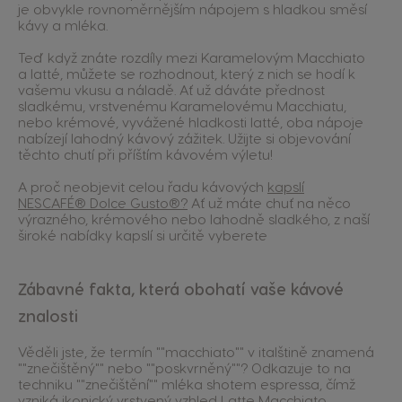
je obvykle rovnoměrnějším nápojem s hladkou směsí
kávy a mléka.
Teď když znáte rozdíly mezi Karamelovým Macchiato
a latté, můžete se rozhodnout, který z nich se hodí k
vašemu vkusu a náladě. Ať už dáváte přednost
sladkému, vrstvenému Karamelovému Macchiatu,
nebo krémové, vyvážené hladkosti latté, oba nápoje
nabízejí lahodný kávový zážitek. Užijte si objevování
těchto chutí při příštím kávovém výletu!
A proč neobjevit celou řadu kávových
kapslí
NESCAFÉ® Dolce Gusto®?
Ať už máte chuť na něco
výrazného, krémového nebo lahodně sladkého, z naší
široké nabídky kapslí si určitě vyberete
Zábavné fakta, která obohatí vaše kávové
znalosti
Věděli jste, že termín ""macchiato"" v italštině znamená
""znečištěný"" nebo ""poskvrněný""? Odkazuje to na
techniku ""znečištění"" mléka shotem espressa, čímž
vzniká ikonický vrstvený vzhled Latte Macchiato.