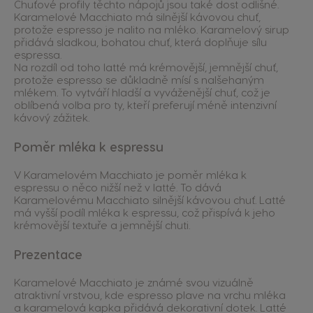
Chuťové profily těchto nápojů jsou také dost odlišné.
Karamelové Macchiato má silnější kávovou chuť,
protože espresso je nalito na mléko. Karamelový sirup
přidává sladkou, bohatou chuť, která doplňuje sílu
espressa.
Na rozdíl od toho latté má krémovější, jemnější chuť,
protože espresso se důkladně mísí s nalšehaným
mlékem. To vytváří hladší a vyváženější chuť, což je
oblíbená volba pro ty, kteří preferují méně intenzivní
kávový zážitek.
Poměr mléka k espressu
V Karamelovém Macchiato je poměr mléka k
espressu o něco nižší než v latté. To dává
Karamelovému Macchiato silnější kávovou chuť. Latté
má vyšší podíl mléka k espressu, což přispívá k jeho
krémovější textuře a jemnější chuti.
Prezentace
Karamelové Macchiato je známé svou vizuálně
atraktivní vrstvou, kde espresso plave na vrchu mléka
a karamelová kapka přidává dekorativní dotek. Latté