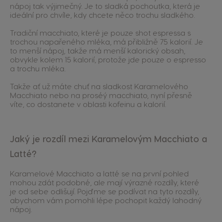
nápoj tak výjimečný. Je to sladká pochoutka, která je
ideální pro chvíle, kdy chcete něco trochu sladkého.
Tradiční macchiato, které je pouze shot espressa s
trochou napařeného mléka, má přibližně 75 kalorií. Je
to menší nápoj, takže má menší kalorický obsah,
obvykle kolem 15 kalorií, protože jde pouze o espresso
a trochu mléka.
Takže ať už máte chuť na sladkost Karamelového
Macchiato nebo na proséý macchiato, nyní přesně
víte, co dostanete v oblasti kofeinu a kalorií.
Jaký je rozdíl mezi Karamelovým Macchiato a
Latté?
Karamelové Macchiato a latté se na první pohled
mohou zdát podobné, ale mají výrazné rozdíly, které
je od sebe odlišují. Pojďme se podívat na tyto rozdíly,
abychom vám pomohli lépe pochopit každý lahodný
nápoj.