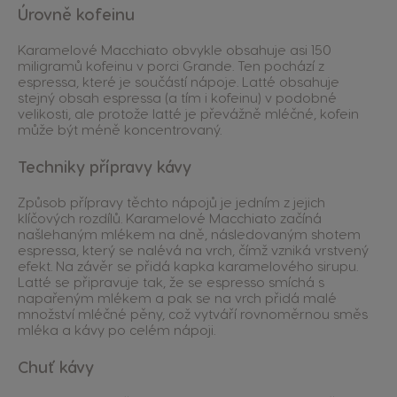
Úrovně kofeinu
Karamelové Macchiato obvykle obsahuje asi 150
miligramů kofeinu v porci Grande. Ten pochází z
espressa, které je součástí nápoje. Latté obsahuje
stejný obsah espressa (a tím i kofeinu) v podobné
velikosti, ale protože latté je převážně mléčné, kofein
může být méně koncentrovaný.
Techniky přípravy kávy
Způsob přípravy těchto nápojů je jedním z jejich
klíčových rozdílů. Karamelové Macchiato začíná
našlehaným mlékem na dně, následovaným shotem
espressa, který se nalévá na vrch, čímž vzniká vrstvený
efekt. Na závěr se přidá kapka karamelového sirupu.
Latté se připravuje tak, že se espresso smíchá s
napařeným mlékem a pak se na vrch přidá malé
množství mléčné pěny, což vytváří rovnoměrnou směs
mléka a kávy po celém nápoji.
Chuť kávy