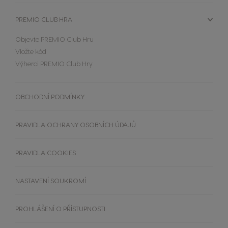
Používání a údržba
Zopakovat objednávku
Srovnávač kávovarů
AKČNÍ NABÍDKY %
PREMIO CLUB HRA
kávovarů
Objevte PREMIO Club Hru
Vložte kód
Výherci PREMIO Club Hry
OBCHODNÍ PODMÍNKY
PRAVIDLA OCHRANY OSOBNÍCH ÚDAJŮ
PRAVIDLA COOKIES
NASTAVENÍ SOUKROMÍ
PROHLÁŠENÍ O PŘÍSTUPNOSTI