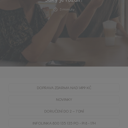
3 minuty
DOPRAVA
ZDARMA
NAD 1499 KČ
NOVINKY
DORUČENÍ DO 2 – 7 DNÍ
INFOLINKA
800 135 135
PO - PI 8 - 17H