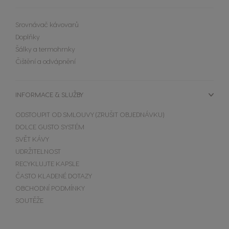
Srovnávač kávovarů
Doplňky
Šálky a termohrnky
Čištění a odvápnění
INFORMACE & SLUŽBY
ODSTOUPIT OD SMLOUVY (ZRUŠIT OBJEDNÁVKU)
DOLCE GUSTO SYSTÉM
SVĚT KÁVY
UDRŽITELNOST
KÁVOVARY
NÁPOJE
RECYKLUJTE KAPSLE
DOPLŇKY
ČASTO KLADENÉ DOTAZY
KÁVOVARY
NÁPOJE
OBCHODNÍ PODMÍNKY
UDRŽITELNOST
SOUTĚŽE
Extra Space
VAŠE KAVÁRNA