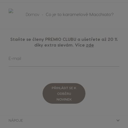
Domov
Co je to karamelové Macchiato?
Staňte se členy PREMIO CLUBU a ušetřete až 20 %
díky extra slevám. Více
zde
Přihlaste
E-mail
se
k
odběru
zpravodaje:
PŘIHLÁSIT SE K
ODBĚRU
NOVINEK
NÁPOJE