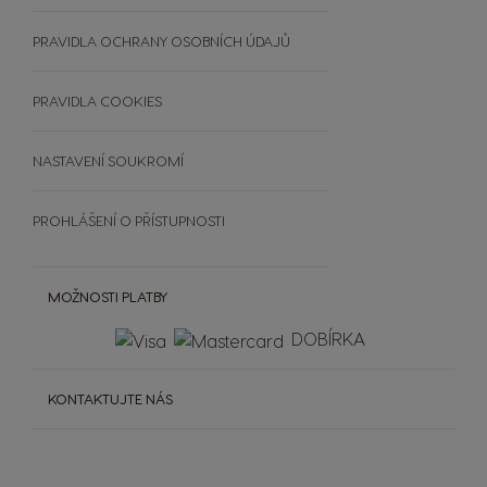
RECYKLUJTE KAPSLE
Výherci PREMIO Club Hry
Doplňky
ČASTO KLADENÉ DOTAZY
PRAVIDLA OCHRANY OSOBNÍCH ÚDAJŮ
Šálky a termohrnky
OBCHODNÍ PODMÍNKY
Čištění a odvápnění
SOUTĚŽE
PRAVIDLA COOKIES
Extra Space
NASTAVENÍ SOUKROMÍ
PROHLÁŠENÍ O PŘÍSTUPNOSTI
MOŽNOSTI PLATBY
DOBÍRKA
KONTAKTUJTE NÁS