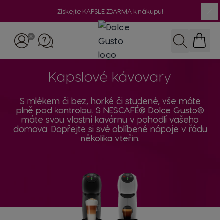
Získejte KAPSLE ZDARMA k nákupu!
Přejít na obsah
Hledat
Kapslové kávovary
S mlékem či bez, horké či studené, vše máte
plně pod kontrolou. S NESCAFÉ® Dolce Gusto®
máte svou vlastní kavárnu v pohodlí vašeho
domova. Dopřejte si své oblíbené nápoje v řádu
několika vteřin.