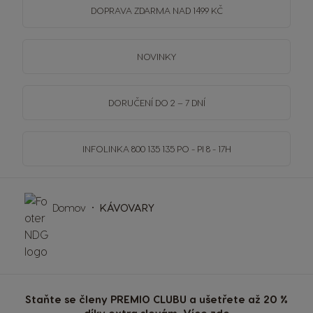
DOPRAVA
ZDARMA
NAD 1499 KČ
NOVINKY
DORUČENÍ DO 2 – 7 DNÍ
INFOLINKA
800 135 135
PO - PI 8 - 17H
Domov
KÁVOVARY
Staňte se členy PREMIO CLUBU a ušetřete až 20 %
díky extra slevám. Více
zde