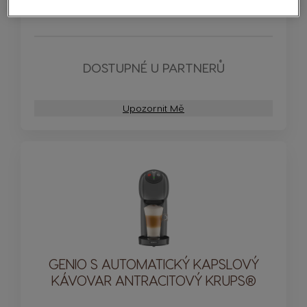
DOSTUPNÉ U PARTNERŮ
Upozornit Mě
GENIO S AUTOMATICKÝ KAPSLOVÝ
KÁVOVAR ANTRACITOVÝ KRUPS®