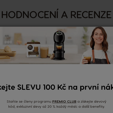
HODNOCENÍ A RECENZE
Nedávné recenze
-
Výborné
15/04/2026
kejte SLEVU 100 Kč na první ná
Výborné
Staňte se členy programu
PREMIO CLUB
a získejte slevový
Výborné
kód, exkluzivní slevy až 20 % každý měsíc a další benefity.