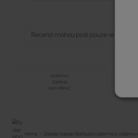
Recenzi mohou psát pouze registrovaní
DOPRAVA
ZDARMA
NAD 1499 KČ
Home
Získejte kapsle Starbucks zdarma k vašemu