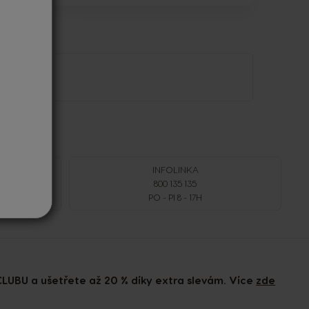
INFOLINKA
Í
800 135 135
PO - PI 8 - 17H
LUBU a ušetřete až 20 % díky extra slevám. Více
zde