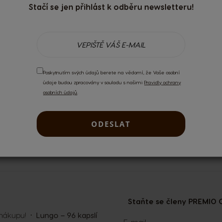
Stačí se jen přihlást k odběru newsletteru!
 uživatelé.
Přihlaste se
nebo si
vytvořte účet
.
Poskytnutím svých údajů berete na vědomí, že Vaše osobní
údaje budou zpracovány v souladu s našimi
Pravidly ochrany
osobních údajů
.
ODESLAT
NOVINKY
DORUČENÍ DO 2 – 7 DN
Staňte se členy PREMIO C
 nákupu!
Lungo – 96 kapslí