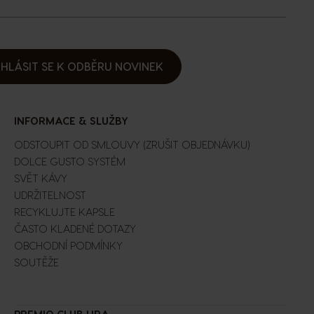
IHLÁSIT SE K ODBĚRU NOVINEK
INFORMACE & SLUŽBY
ODSTOUPIT OD SMLOUVY (ZRUŠIT OBJEDNÁVKU)
DOLCE GUSTO SYSTÉM
SVĚT KÁVY
UDRŽITELNOST
RECYKLUJTE KAPSLE
ČASTO KLADENÉ DOTAZY
OBCHODNÍ PODMÍNKY
SOUTĚŽE
Extra Space
PREMIO CLUB HRA