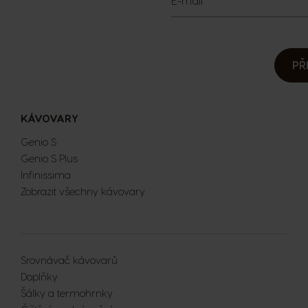
E-mail
PŘ
KÁVOVARY
Genio S
Genio S Plus
Infinissima
Zobrazit všechny kávovary
Extra Space
Srovnávač kávovarů
Doplňky
Šálky a termohrnky