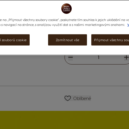
Italská klasika připravená běhe
krémovou vrstvu pěny z plnotuč
prémiových zrn arabiky posílené
e na „Přijmout všechny soubory cookie“, poskytnete tím souhlas k jejich ukládání na v
Výživové údaje a složení
s navigací na stránce, s analýzou využití dat a s našimi marketingovými snahami.
V
undefined
í souborů cookie
Zamítnout vše
Přijmout všechny so
Nejnižší cena za posledních 30 dn
formací
Snížit
Množství
Zv
SEZNAM PŘÁNÍ
Oblíbené