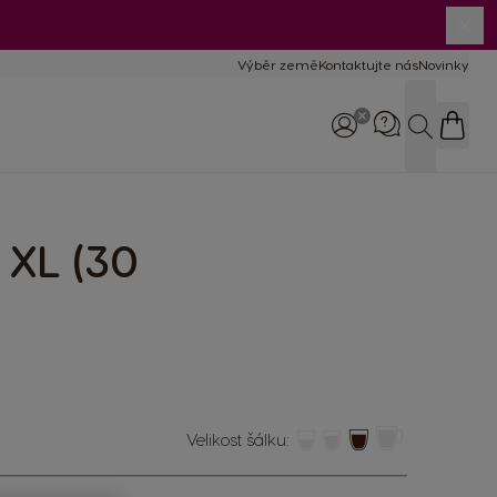
Výběr země
Kontaktujte nás
Novinky
Hledat
 XL (30
Zavolejte nám
800 135 135
8:00–17:00
Velikost šálku: