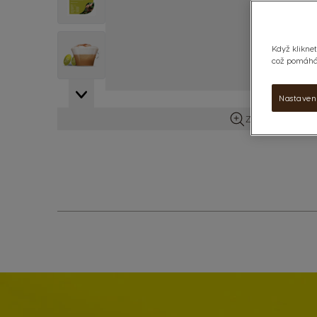
View larger image
Když kliknet
což pomáhá 
Nastaven
Zobrazit více in