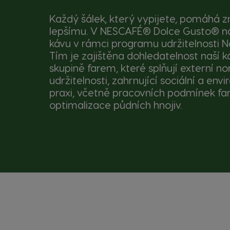
Každý šálek, který vypijete, pomáhá z
lepšímu. V NESCAFÉ® Dolce Gusto® 
kávu v rámci programu udržitelnosti N
Tím je zajištěna dohledatelnost naší k
skupině farem, které splňují externí n
udržitelnosti, zahrnující sociální a env
praxi, včetně pracovních podmínek f
optimalizace půdních hnojiv.