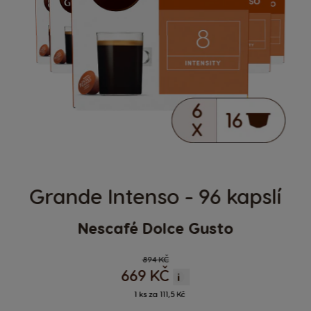
Grande Intenso - 96 kapslí
Nescafé Dolce Gusto
Regular Price
894 KČ
669 KČ
i
1 ks za 111,5 Kč