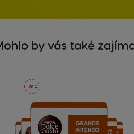
ohlo by vás také zajím
- 25 %