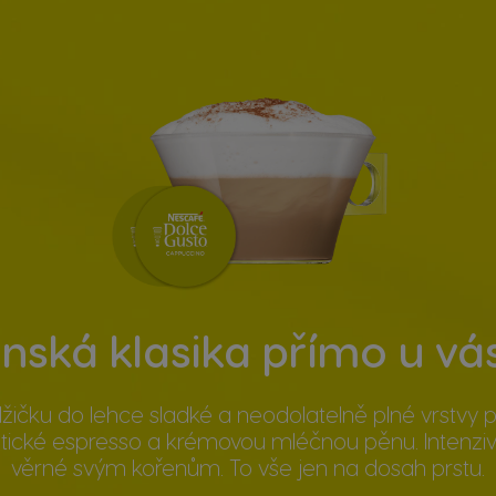
nská klasika přímo u v
lžičku do lehce sladké a neodolatelně plné vrstvy 
tické espresso a krémovou mléčnou pěnu. Intenziv
věrné svým kořenům. To vše jen na dosah prstu.