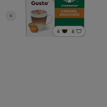
149 KČ
109 KČ
i