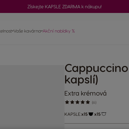
Získejte KAPSLE ZDARMA k nákupu!
č
telnost
Vaše kavárna
Akční nabídky %
ednávku
a
vovarů
Cappuccino
psle
ty
kapslí)
Extra krémová
(6)
KAPSLE:
x15
x15
Ikona kapsle
Ikona kapsle