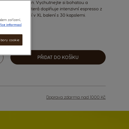
m několika vteřin. Vychutnejte si bohatou a
ného mléka, která doplňuje intenzivní espresso z
 robustou. Nyní v XL balení s 30 kapslemi.
ašem zařízení,
íce informací
ubory cookie
í: 189 KČ
PŘIDAT DO KOŠÍKU
ýšit
Doprava zdarma nad 1000 Kč