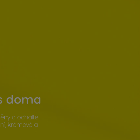
ás doma
pěny a odhalte
ní, krémové a