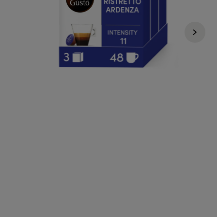
Nescafé Dolce Gusto
Regular Price
447 KČ
345 KČ
i
1 ks za 115 Kč