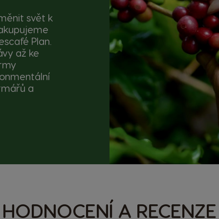
měnit svět k
nakupujeme
escafé Plan.
ávy až ke
ormy
ironmentální
armářů a
HODNOCENÍ A RECENZE