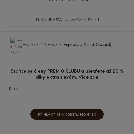
INFOLINKA
800 135 135
PO - PI 8 - 17H
Home
NÁPOJE
Espresso XL (30 kapslí)
Staňte se členy PREMIO CLUBU a ušetřete až 20 %
díky extra slevám. Více
zde
E-mail
PŘIHLÁSIT SE K ODBĚRU NOVINEK