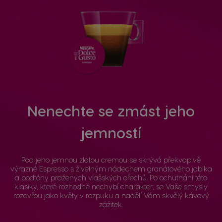
Nenechte se zmást jeho
jemností
Pod jeho jemnou zlatou cremou se skrývá překvapivě
výrazné Espresso s živelným nádechem granátového jablka
a podtóny pražených vlašských ořechů. Po ochutnání této
klasiky, které rozhodně nechybí charakter, se Vaše smysly
rozevřou jako květy v rozpuku a nadělí Vám skvělý kávový
zážitek.