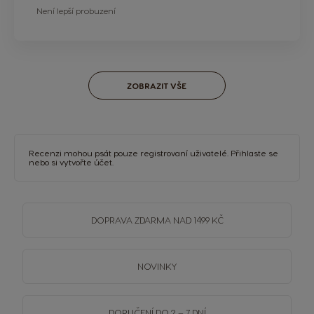
Není lepší probuzení
ZOBRAZIT VŠE
Recenzi mohou psát pouze registrovaní uživatelé.
Přihlaste se
nebo si
vytvořte účet
.
DOPRAVA
ZDARMA
NAD 1499 KČ
NOVINKY
DORUČENÍ DO 2 – 7 DNÍ