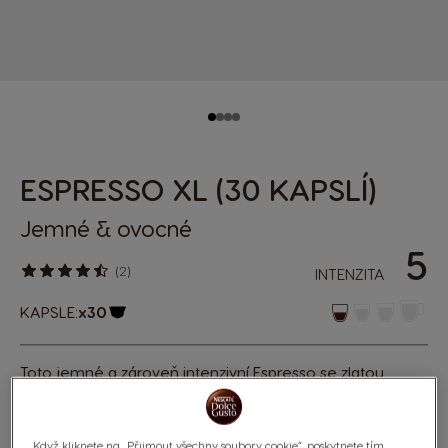
ESPRESSO XL (30 KAPSLÍ)
Jemné & ovocné
5
(2)
INTENZITA
KAPSLE:
x30
Ikona kapsle
Toto jemné a zároveň intenzivní Espresso se zlatou
sametovou cremou a ovocnými tóny, které se pod ní
skrývají, si hned zamilujete. Objevte čistou směs
prémiové arabiky. Nyní v XL balení s 30 kapslemi.
Když kliknete na „Přijmout všechny soubory cookie“, poskytnete tím