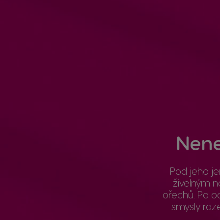
Nene
Pod jeho j
živelným 
ořechů. Po oc
smysly roze