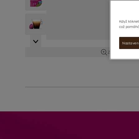
View larger image
Když kliknet
což pomáhá 
Nastaven
Zobrazit více in