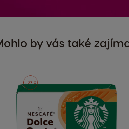
ohlo by vás také zajím
- 27 %