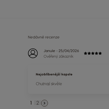
Nedávné recenze
-
Janule
25/04/2026
Ověřený zákazník
Nejoblíbenější kapsle
Chutnají skvěle
1
2
Právě si prohlížíte stránku
Stránka