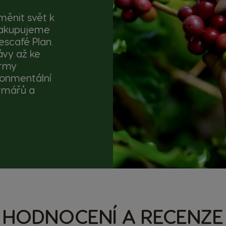
měnit svět k
nakupujeme
escafé Plan.
ávy až ke
ormy
ironmentální
armářů a
HODNOCENÍ A RECENZE