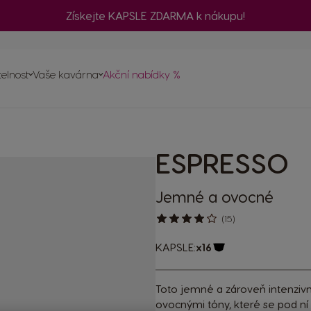
Získejte KAPSLE ZDARMA k nákupu!
č
telnost
Vaše kavárna
Akční nabídky %
ednávku
a
vovarů
ESPRESSO
psle
ty
Jemné a ovocné
(15)
KAPSLE:
x16
Ikona kapsle
Toto jemné a zároveň intenziv
ovocnými tóny, které se pod ní 