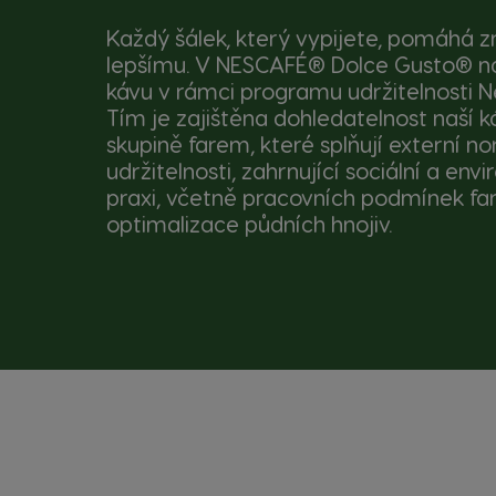
Každý šálek, který vypijete, pomáhá z
lepšímu. V NESCAFÉ® Dolce Gusto® 
kávu v rámci programu udržitelnosti N
Tím je zajištěna dohledatelnost naší k
skupině farem, které splňují externí n
udržitelnosti, zahrnující sociální a env
praxi, včetně pracovních podmínek f
optimalizace půdních hnojiv.