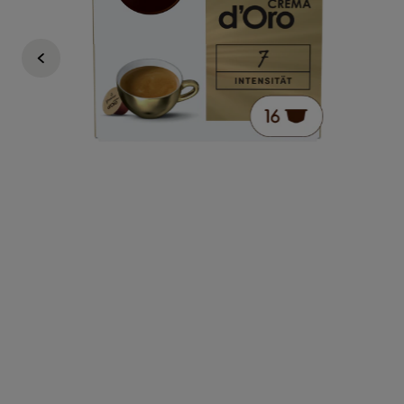
Nescafé Dolce Gusto
149 KČ