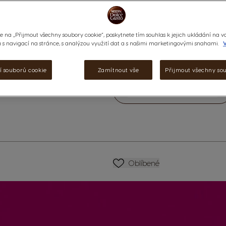
arabiky z Latinské Ameriky.
Tuto kávu si během chvilky vy
naše
jednoduché letní recept
e na „Přijmout všechny soubory cookie“, poskytnete tím souhlas k jejich ukládání na v
Výživové údaje a složení
s navigací na stránce, s analýzou využití dat a s našimi marketingovými snahami.
V
undefined
í souborů cookie
Zamítnout vše
Přijmout všechny so
formací
Snížit
Množství
Zv
SEZNAM PŘÁNÍ
Oblíbené