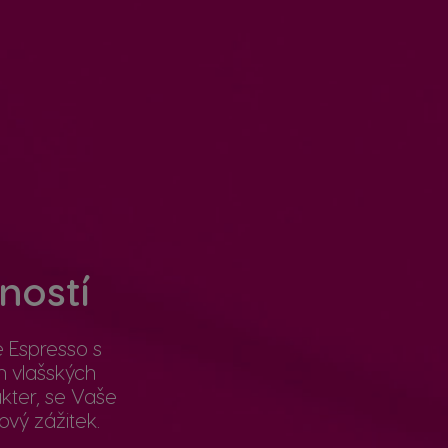
ností
 Espresso s
 vlašských
akter, se Vaše
ový zážitek.