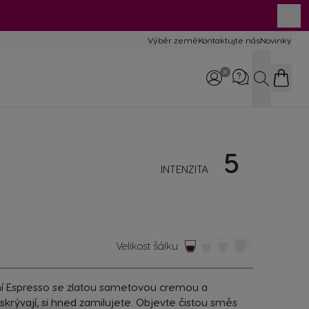
Výběr země
Kontaktujte nás
Novinky
Hledat
Zavolejte nám
5
800 135 135
INTENZITA
8:00–17:00
Velikost šálku:
ní Espresso se zlatou sametovou cremou a
skrývají, si hned zamilujete. Objevte čistou směs