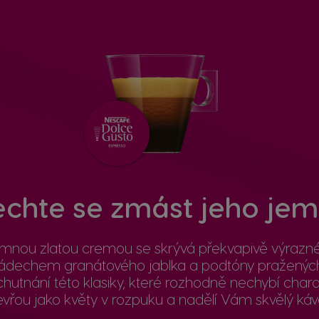
chte se zmást jeho jem
emnou zlatou cremou se skrývá překvapivě výrazné
nádechem granátového jablka a podtóny pražených
hutnání této klasiky, které rozhodně nechybí char
vřou jako květy v rozpuku a nadělí Vám skvělý káv