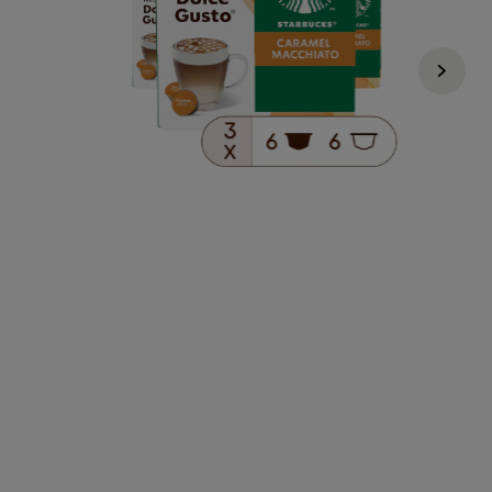
Regular Price
447 KČ
327 KČ
i
1 ks za 109 Kč