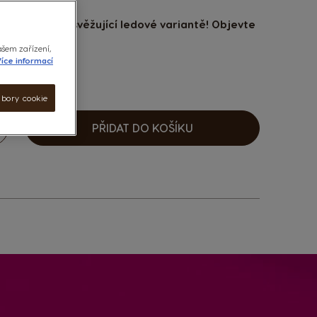
chutnáte i v osvěžující ledové variantě! Objevte
y.
ašem zařízení,
íce informací
ubory cookie
PŘIDAT DO KOŠÍKU
ýšit