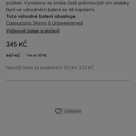
požitek. Vyrobeno ze směsi čistě prémiových zrn arabiky.
Nyní ve výhodném balení se 48 kapslemi.
Toto výhodné balení obsahuje:
Cappuccino Skinny & Unsweetened
Výživové údaje a složení
345 KČ
The price depends on the chosen options
Regular Price
447 KČ
1 ks za 115 Kč
Nejnižší cena za posledních 30 dní: 333 KČ
SEZNAM PŘÁNÍ
Oblíbené