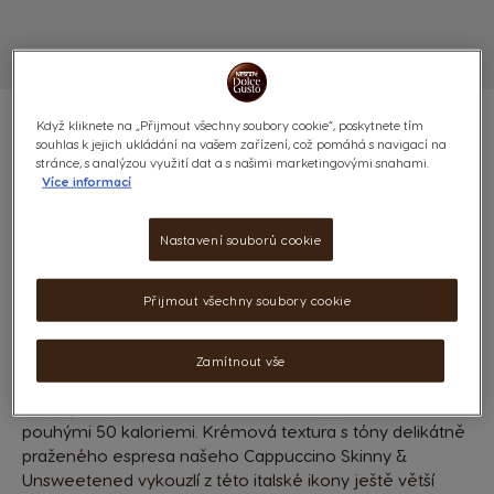
Když kliknete na „Přijmout všechny soubory cookie“, poskytnete tím
souhlas k jejich ukládání na vašem zařízení, což pomáhá s navigací na
stránce, s analýzou využití dat a s našimi marketingovými snahami.
Více informací
CAPPUCCINO SKINNY &
Nastavení souborů cookie
UNSWEETENED - 48 KAPSLÍ
(1)
Přijmout všechny soubory cookie
KAPSLE:
x24
x24
Ikona kapsle
Ikona kapsle
Zamítnout vše
Dopřejte si požitek šálku klasického Cappuccina s
pouhými 50 kaloriemi. Krémová textura s tóny delikátně
praženého espresa našeho Cappuccino Skinny &
Unsweetened vykouzlí z této italské ikony ještě větší