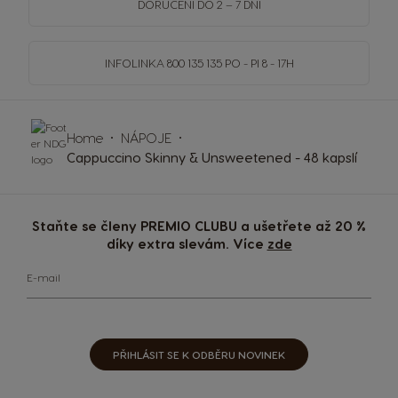
DORUČENÍ DO 2 – 7 DNÍ
INFOLINKA
800 135 135
PO - PI 8 - 17H
Home
NÁPOJE
Cappuccino Skinny & Unsweetened - 48 kapslí
Staňte se členy PREMIO CLUBU a ušetřete až 20 %
díky extra slevám. Více
zde
E-mail
PŘIHLÁSIT SE K ODBĚRU NOVINEK