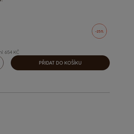
sen options
-25%
ní: 654 KČ
PŘIDAT DO KOŠÍKU
ýšit