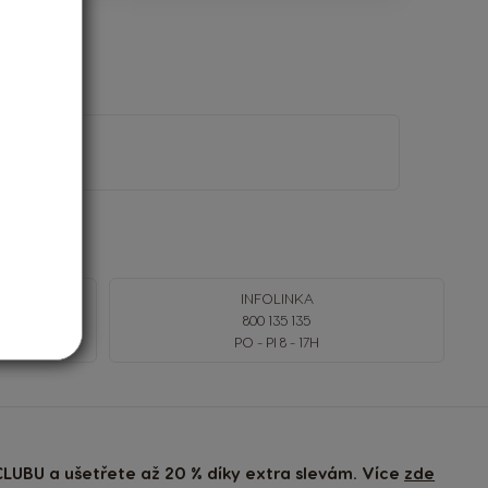
INFOLINKA
Í
800 135 135
PO - PI 8 - 17H
LUBU a ušetřete až 20 % díky extra slevám. Více
zde