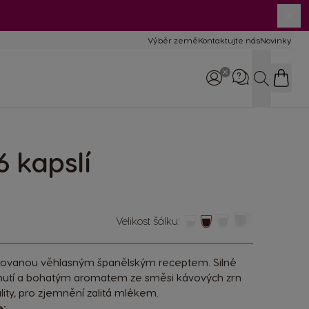
Výběr země
Kontaktujte nás
Novinky
Hledat
6 kapslí
Zavolejte nám
800 135 135
8:00–17:00
Velikost šálku:
irovanou věhlasným španělským receptem. Silné
chutí a bohatým aromatem ze směsi kávových zrn
ity, pro zjemnění zalitá mlékem.
e: