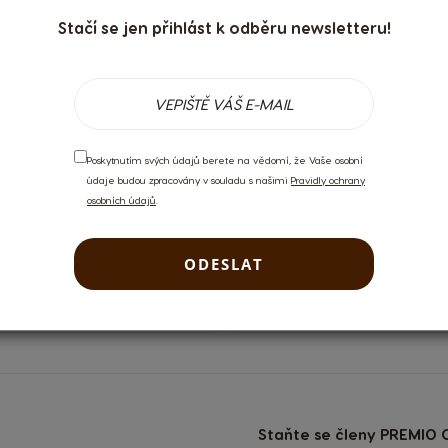
Stačí se jen přihlást k odběru newsletteru!
ZOBRAZIT VŠE
 uživatelé.
Přihlaste se
nebo si
vytvořte účet
.
Poskytnutím svých údajů berete na vědomí, že Vaše osobní
údaje budou zpracovány v souladu s našimi
Pravidly ochrany
osobních údajů
.
ODESLAT
NOVINKY
DORUČENÍ DO 2 – 7 DN
Staňte se členy PREMIO C