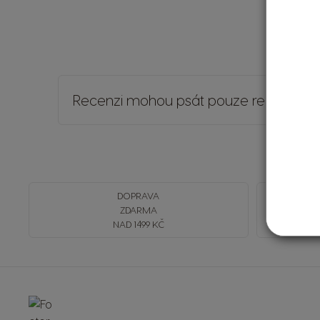
Recenzi mohou psát pouze registrovaní
DOPRAVA
ZDARMA
NAD 1499 KČ