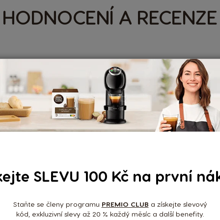
HODNOCENÍ A RECENZE
Nedávné recenze
-
Jiří Černý
13/04/2026
kejte SLEVU 100 Kč na první ná
Vynikající káva.
Super požitek.
Staňte se členy programu
PREMIO CLUB
a získejte slevový
kód, exkluzivní slevy až 20 % každý měsíc a další benefity.