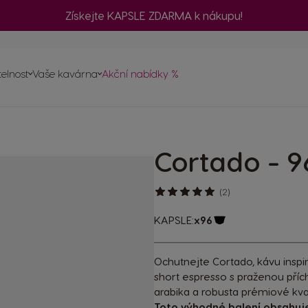
Získejte KAPSLE ZDARMA k nákupu!
č
telnost
Vaše kavárna
Akční nabídky %
ednávku
a
vovarů
Cortado - 9
psle
ty
(2)
KAPSLE:
x96
Ikona kapsle
Ochutnejte Cortado, kávu insp
short espresso s praženou pří
arabika a robusta prémiové kval
Toto výhodné balení obsahuj