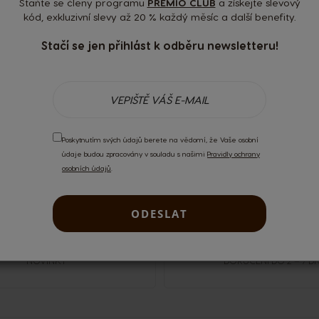
Staňte se členy programu
PREMIO CLUB
a získejte slevový
kód, exkluzivní slevy až 20 % každý měsíc a další benefity.
Boži
Stačí se jen přihlást k odběru newsletteru!
Peckq
Poskytnutím svých údajů berete na vědomí, že Vaše osobní
 uživatelé.
Přihlaste se
nebo si
vytvořte účet
.
údaje budou zpracovány v souladu s našimi
Pravidly ochrany
osobních údajů
.
ODESLAT
NOVINKY
DORUČENÍ DO 2 – 7 DN