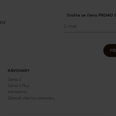
Staňte se členy PREMIO C
ENÍ
E-mail
PŘ
KÁVOVARY
Genio S
Genio S Plus
Infinissima
Zobrazit všechny kávovary
Extra Space