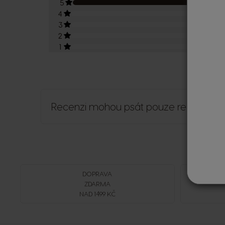
5
1
4
0
3
0
2
0
1
0
Recenzi mohou psát pouze registrovaní
DOPRAVA
ZDARMA
NAD 1499 KČ