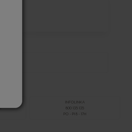
INFOLINKA
Í
800 135 135
PO - PI 8 - 17H