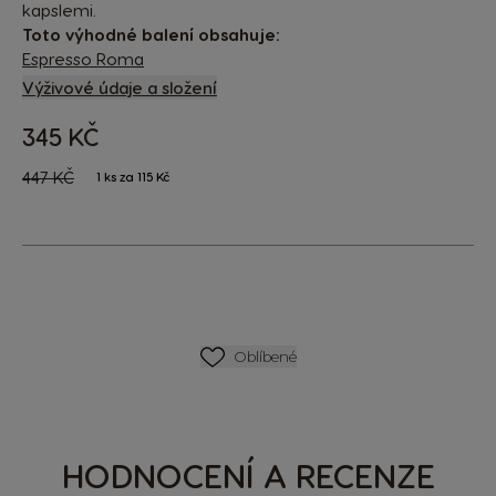
kapslemi.
Toto výhodné balení obsahuje:
Espresso Roma
Výživové údaje a složení
345 KČ
The price depends on the chosen options
Regular Price
447 KČ
1 ks za 115 Kč
SEZNAM PŘÁNÍ
Oblíbené
HODNOCENÍ A RECENZE