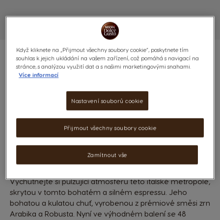
Když kliknete na „Přijmout všechny soubory cookie“, poskytnete tím
souhlas k jejich ukládání na vašem zařízení, což pomáhá s navigací na
stránce, s analýzou využití dat a s našimi marketingovými snahami.
Více informací
ESPRESSO ROMA - 48
Nastavení souborů cookie
KAPSLÍ
8
Přijmout všechny soubory cookie
(1)
INTENZITA
KAPSLE:
x48
Zamítnout vše
Ikona kapsle
Vychutnejte si pulzující atmosféru této italské metropole,
skrytou v tomto bohatém a silném espressu. Jeho
bohatou a kulatou chuť, vyrobenou z prémiové směsi zrn
Arabika a Robusta. Nyní ve výhodném balení se 48