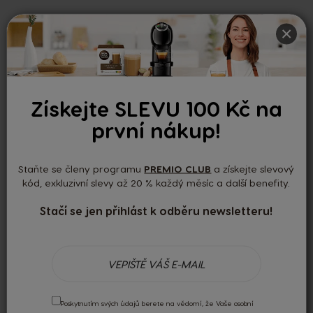
×
0.00
Podle 0 recenzí
Získejte SLEVU 100 Kč na
první nákup!
Nedávné recenze
Staňte se členy programu
PREMIO CLUB
a získejte slevový
kód, exkluzivní slevy až 20 % každý měsíc a další benefity.
Žádné recenze
Stačí se jen přihlást k odběru newsletteru!
Recenzi mohou psát pouze registrovaní uživatelé.
Přihlaste se
nebo si
vytvořte účet
.
Poskytnutím svých údajů berete na vědomí, že Vaše osobní