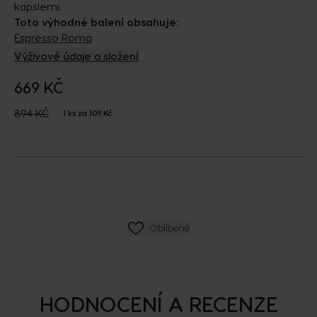
kapslemi.
Toto výhodné balení obsahuje:
Espresso Roma
Výživové údaje a složení
669 KČ
The price depends on the chosen options
Regular Price
894 KČ
1 ks za 109 Kč
SEZNAM PŘÁNÍ
Oblíbené
HODNOCENÍ A RECENZE