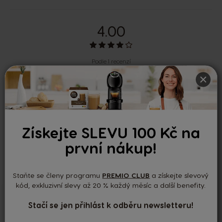
4.00
Podle 1 recenzí
×
Nedávné recenze
Získejte SLEVU 100 Kč na
Výborné
-
15/04/2026
první nákup!
Staňte se členy programu
PREMIO CLUB
a získejte slevový
kód, exkluzivní slevy až 20 % každý měsíc a další benefity.
Výborné
Stačí se jen přihlást k odběru newsletteru!
Výborné