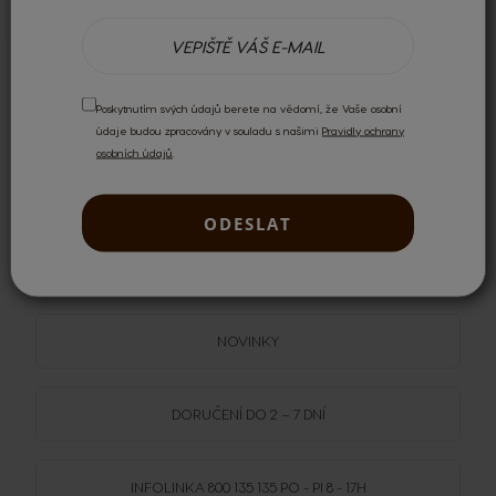
Poskytnutím svých údajů berete na vědomí, že Vaše osobní
údaje budou zpracovány v souladu s našimi
Pravidly ochrany
osobních údajů
.
Recenzi mohou psát pouze registrovaní uživatelé.
Přihlaste se
nebo si
vytvořte účet
.
ODESLAT
DOPRAVA
ZDARMA
NAD 1499 KČ
NOVINKY
DORUČENÍ DO 2 – 7 DNÍ
INFOLINKA
800 135 135
PO - PI 8 - 17H