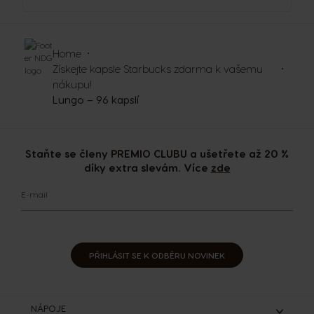
Home
Získejte kapsle Starbucks zdarma k vašemu
nákupu!
Lungo – 96 kapslí
Staňte se členy PREMIO CLUBU a ušetřete až 20 %
díky extra slevám. Více
zde
E-mail
PŘIHLÁSIT SE K ODBĚRU NOVINEK
NÁPOJE