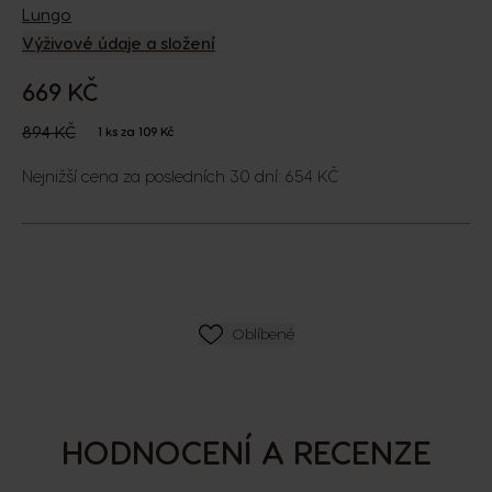
Lungo
Výživové údaje a složení
669 KČ
The price depends on the chosen options
Regular Price
894 KČ
1 ks za 109 Kč
Nejnižší cena za posledních 30 dní: 654 KČ
SEZNAM PŘÁNÍ
Oblíbené
HODNOCENÍ A RECENZE