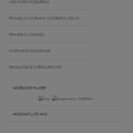
UDRŽITELNOST
OBCHODNÍ PODMÍNKY
Vložte kód
Zobrazit všechny nápoje
Srovnávač kávovarů
RECYKLUJTE KAPSLE
Výherci PREMIO Club Hry
Doplňky
ČASTO KLADENÉ DOTAZY
PRAVIDLA OCHRANY OSOBNÍCH ÚDAJŮ
Šálky a termohrnky
OBCHODNÍ PODMÍNKY
Čištění a odvápnění
SOUTĚŽE
PRAVIDLA COOKIES
Extra Space
NASTAVENÍ SOUKROMÍ
PROHLÁŠENÍ O PŘÍSTUPNOSTI
MOŽNOSTI PLATBY
DOBÍRKA
KONTAKTUJTE NÁS