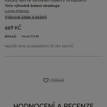
robusty. Nyní ve výhodném balení s 96 kapslemi.
Toto výhodné balení obsahuje:
Lungo Intenso
Výživové údaje a složení
669 KČ
The price depends on the chosen options
Regular Price
894 KČ
1 ks za 111,5 Kč
Nejnižší cena za posledních 30 dní: 666 KČ
SEZNAM PŘÁNÍ
Oblíbené
HODNOCENÍ A RECENZE