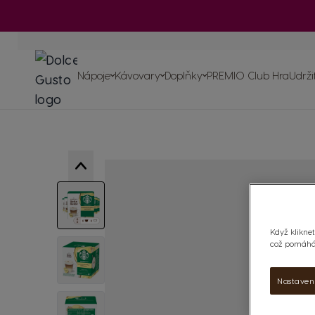
Zobrazit všechny
doplňky
Přejít na obsah
Kávovary
Nápoje
Srovnáva
kávovarů
Nápoje
Kávovary
Doplňky
PREMIO Club Hra
Udrži
Zopakovat obj
Používání 
údržba ká
Recyklujte ka
Více o naší kávě
Naše závazky vůči planetě
Naše recep
Zobrazit všechny doplňky
View larger image
Když kliknet
což pomáhá 
View larger image
Nastaven
View larger image