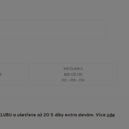
INFOLINKA
Í
800 135 135
PO - PI 8 - 17H
LUBU a ušetřete až 20 % díky extra slevám. Více
zde