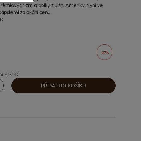
prémiových zrn arabiky z Jižní Ameriky. Nyní ve
apslemi za akční cenu.
e:
sen options
-27%
ní: 649 KČ
PŘIDAT DO KOŠÍKU
ýšit