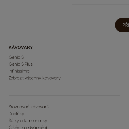
PŘ
KÁVOVARY
Genio S
Genio S Plus
Infinissima
Zobrazit všechny kávovary
Extra Space
Srovnávač kávovarů
Doplňky
Šálky a termohrnky
Čištění a odvápnění