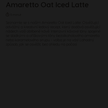
Amaretto Oat Iced Latte
5 minut
Seznamte se s naším Amaretto Oat Iced Latte. Osvěžující
odvážný a kreativní ledový recept, který dodává osvěžující
nádech vaší oblíbené kávě. Intenzivní kávové tóny spojené
se sladkými a oříškovými tóny bezalkoholového amaretta
nebo karamelového sirupu - volba je na vás! Lahodný
způsob, jak se osvěžit, bez ohledu na počasí.