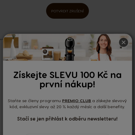
POTVRDIT ZRUŠENÍ
×
""
DOPRAVA
ZDARMA
NAD 1499 KČ
Získejte SLEVU 100 Kč na
první nákup!
NOVINKY
Staňte se členy programu
PREMIO CLUB
a získejte slevový
DORUČENÍ DO 2 – 7 DNÍ
kód, exkluzivní slevy až 20 % každý měsíc a další benefity.
Stačí se jen přihlást k odběru newsletteru!
INFOLINKA
800 135 135
PO - PI 8 - 17H