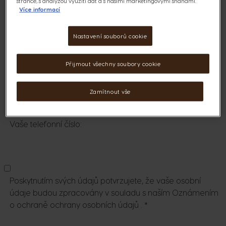
stránce, s analýzou využití dat a s našimi marketingovými snahami.
Více informací
Nastavení souborů cookie
Číslo objednávky:
Přijmout všechny soubory cookie
Váš email:
Zamítnout vše
Vaše telefonní číslo:
Poskytnutím svých údajů potvrzujete, že vaše osobní
údaje budou zpracovány v souladu s naším Oznámením
o ochraně
ochrany osobních údajů
.