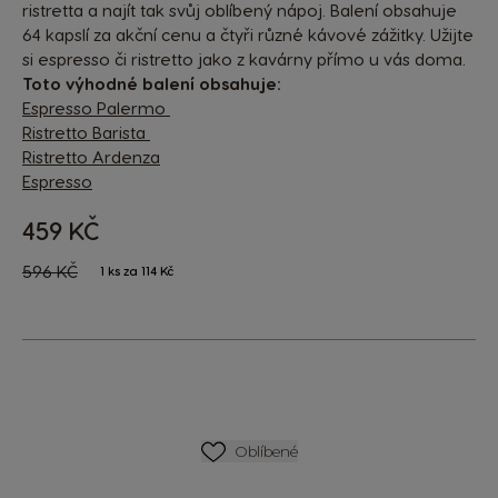
ristretta a najít tak svůj oblíbený nápoj. Balení obsahuje
64 kapslí za akční cenu a čtyři různé kávové zážitky. Užijte
si espresso či ristretto jako z kavárny přímo u vás doma.
Toto výhodné balení obsahuje:
Espresso Palermo
Ristretto Barista
Ristretto Ardenza
Espresso
459 KČ
The price depends on the chosen options
Regular Price
596 KČ
1 ks za 114 Kč
SEZNAM PŘÁNÍ
Oblíbené