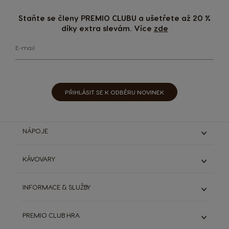
Staňte se členy PREMIO CLUBU a ušetřete až 20 %
díky extra slevám. Více
zde
E-mail
PŘIHLÁSIT SE K ODBĚRU NOVINEK
NÁPOJE
Espresso & Ristretto
KÁVOVARY
Lungo & grande
Káva s mlékem
Genio S
INFORMACE & SLUŽBY
Čokoládové nápoje
Genio S Plus
Starbucks®
Infinissima
ODSTOUPIT OD SMLOUVY (ZRUŠIT OBJEDNÁVKU)
Dallmayr
PREMIO CLUB HRA
Zobrazit všechny kávovary
DOLCE GUSTO SYSTÉM
Výhodná balení
Extra Space