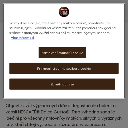
Když kliknete na „Přijmout všechny soubory cookie“, poskytnete tím
souhlas k jejich ukládání na vašem zařízení, což pomáhá s navigací na
stránce, s analýzou využití dat a s našimi marketingovými snahami.
Více informací
ESPRESSO & RISTRETTO -
Nastavení souborů cookie
DEGUSTAČNÍ BALENÍ
Přijmout všechny soubory cookie
(0)
Zamítnout vše
KAPSLE:
x64
Ikona kapsle
Objevte svět výjimečných káv s degustačním balením
kapslí NESCAFÉ® Dolce Gusto®! Tato výhodná sada je
ideální pro všechny milovníky malých, silných a výrazných
káv, kteří chtějí vyzkoušet různé druhy espressa a