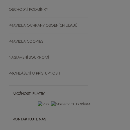
SVĚT KÁVY
Objevte PREMIO Club Hru
UDRŽITELNOST
OBCHODNÍ PODMÍNKY
Vložte kód
Zobrazit všechny nápoje
Srovnávač kávovarů
RECYKLUJTE KAPSLE
Výherci PREMIO Club Hry
Doplňky
ČASTO KLADENÉ DOTAZY
PRAVIDLA OCHRANY OSOBNÍCH ÚDAJŮ
Šálky a termohrnky
OBCHODNÍ PODMÍNKY
Čištění a odvápnění
SOUTĚŽE
PRAVIDLA COOKIES
Extra Space
NASTAVENÍ SOUKROMÍ
PROHLÁŠENÍ O PŘÍSTUPNOSTI
MOŽNOSTI PLATBY
DOBÍRKA
KONTAKTUJTE NÁS