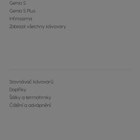
Genio S
Genio S Plus
Infinissima
Zobrazit všechny kávovary
Extra Space
Srovnávač kávovarů
Doplňky
Šálky a termohrnky
Čištění a odvápnění