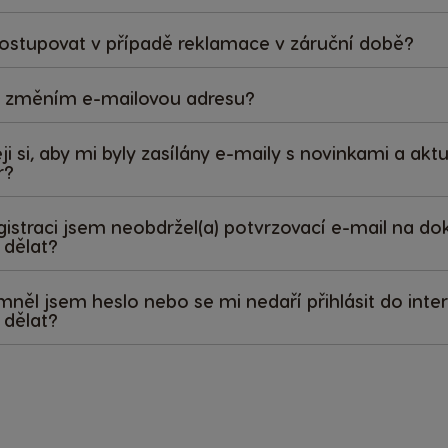
ostupovat v případě reklamace v záruční době?
i změním e-mailovou adresu?
ji si, aby mi byly zasílány e-maily s novinkami a a
r?
egistraci jsem neobdržel(a) potvrzovací e-mail na d
dělat?
něl jsem heslo nebo se mi nedaří přihlásit do int
dělat?