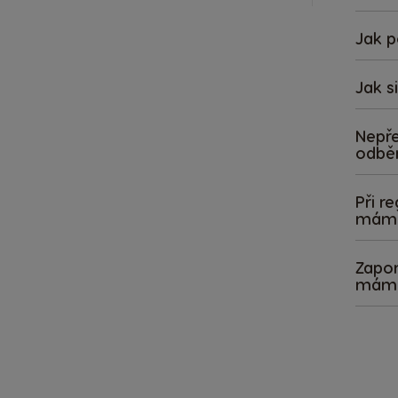
Jak p
Jak s
Nepře
odbě
Při r
mám 
Zapom
mám 