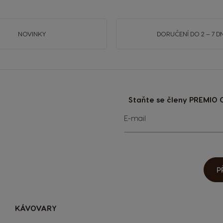
NOVINKY
DORUČENÍ DO 2 – 7 DN
Staňte se členy PREMIO C
Přihlaste
E-mail
se
k
odběru
zpravodaje:
P
KÁVOVARY