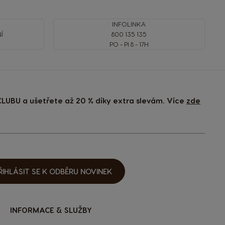
INFOLINKA
Í
800 135 135
PO - PI 8 - 17H
LUBU a ušetřete až 20 % díky extra slevám. Více
zde
ŘIHLÁSIT SE K ODBĚRU NOVINEK
INFORMACE & SLUŽBY