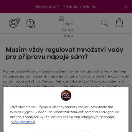
Získejte KAPSLE ZDARMA k nákupu!
Můj
košík
Musím vždy regulovat množství vody
pro přípravu nápoje sám?
Ne, nemusíte. Kávovary Creativa a Creativa+ umožňují zvolit si konkrétní typ
nápoje ze seznamu a přístroj jej připraví sám (navíc si můžete množství vody
upravit podle své chuti). Kávovar Genio je vybaven tzv. Flow-stop systémem,
tzn. podle značky na každé kapsli určíte velmi jednoduchým způsobem
množství vody. Ostatní kávovary se obsluhují manuálně.
Když kliknete na „Přijmout všechny soubory cookie“, poskytnete tím
souhlas k jejich ukládání na vašem zařízení, což pomáhá s navigací na
Co
stránce, s analýzou využití dat a s našimi marketingovými snahami.
hledáte?
Více informací