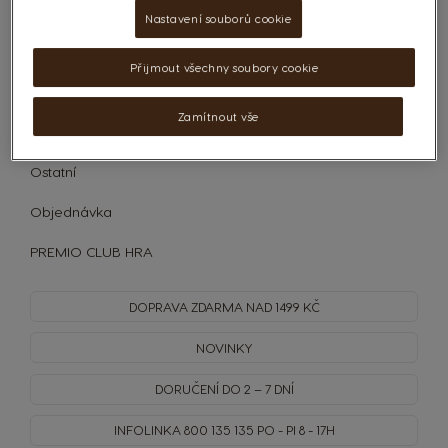
Kategorie:
Nastavení souborů cookie
Kávovar
Přijmout všechny soubory cookie
Kapsle
Zamítnout vše
Příprava
Ostatní
Objednávka
PREMIO CLUB HRA
DOPRAVA
ZDARMA
NAD 1499 KČ
NOVINKY
DORUČENÍ DO 2 – 7 DNÍ
INFOLINKA
800 135 135
PO - PI 8 - 17H