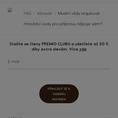
FAQ
Kávovar
Musím vždy regulovat
množství vody pro přípravu nápoje sám?
Staňte se členy PREMIO CLUBU a ušetřete až 20 %
díky extra slevám. Více
zde
Přihlaste
E-mail
se
k
odběru
zpravodaje:
PŘIHLÁSIT SE K
ODBĚRU
NOVINEK