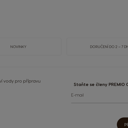
NOVINKY
DORUČENÍ DO 2 – 7 DN
í vody pro přípravu
Staňte se členy PREMIO C
Přihlaste
E-mail
se
k
odběru
zpravodaje:
P