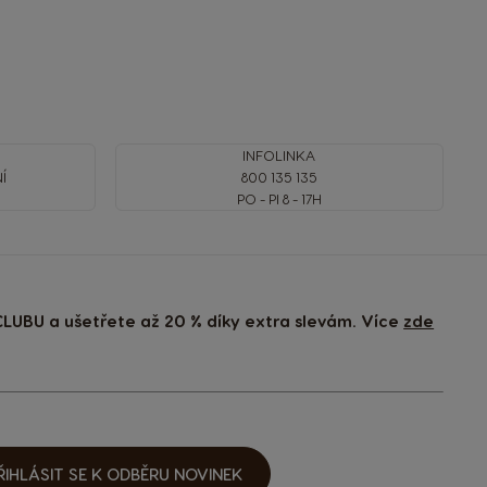
INFOLINKA
Í
800 135 135
PO - PI 8 - 17H
LUBU a ušetřete až 20 % díky extra slevám. Více
zde
ŘIHLÁSIT SE K ODBĚRU NOVINEK