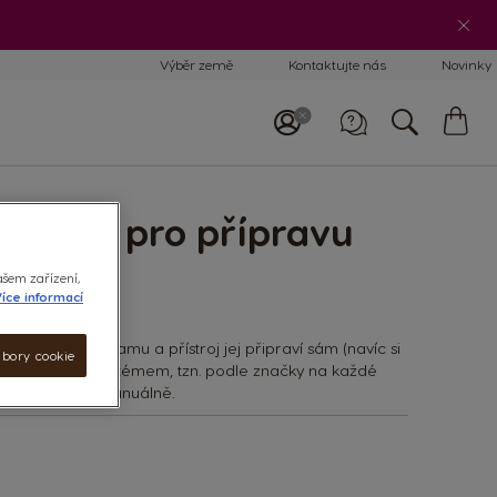
Výběr země
Kontaktujte nás
Novinky
Mů
koš
Zavolejte nám
800 135 135
8:00–17:00
í vody pro přípravu
ašem zařízení,
íce informací
 nápoje ze seznamu a přístroj jej připraví sám (navíc si
ubory cookie
tzv. Flow-stop systémem, tzn. podle značky na každé
 se obsluhují manuálně.