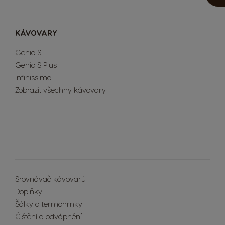
KÁVOVARY
Genio S
Genio S Plus
Infinissima
Zobrazit všechny kávovary
Extra Space
Srovnávač kávovarů
Doplňky
Šálky a termohrnky
Čištění a odvápnění