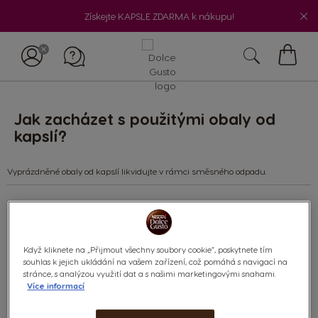
Získejte KAPSLE ZDARMA k nákupu!
Můj
košík
Jak zacházet s použitými obaly od
kapslí?
Vyprázdněné obaly od kapslí likvidujte v rámci směsného odpadu.
Co
hledáte?
Když kliknete na „Přijmout všechny soubory cookie“, poskytnete tím
souhlas k jejich ukládání na vašem zařízení, což pomáhá s navigací na
stránce, s analýzou využití dat a s našimi marketingovými snahami.
Kategorie:
Více informací
Kávovar