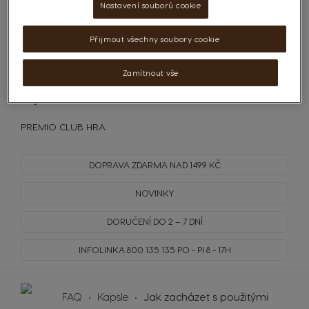
Nastavení souborů cookie
Kapsle
Přijmout všechny soubory cookie
Příprava
Ostatní
Zamítnout vše
Objednávka
PREMIO CLUB HRA
DOPRAVA
ZDARMA
NAD 1499 KČ
NOVINKY
DORUČENÍ DO 2 – 7 DNÍ
INFOLINKA
800 135 135
PO - PI 8 - 17H
FAQ
Kapsle
Jak zacházet s použitými