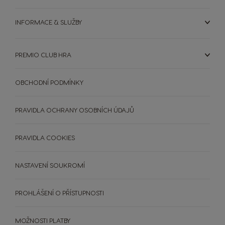
French
Dutch
INFORMACE & SLUŽBY
Brazil
Bulgaria
Portuguese
Bulgarian
PREMIO CLUB HRA
OBCHODNÍ PODMÍNKY
Caribbean
Chile
English
Spanish
PRAVIDLA OCHRANY OSOBNÍCH ÚDAJŮ
Colombia
Costa Rica
PRAVIDLA COOKIES
Spanish
Spanish
NASTAVENÍ SOUKROMÍ
Croatia
Czechia
PROHLÁŠENÍ O PŘÍSTUPNOSTI
Croatian
Czeck
MOŽNOSTI PLATBY