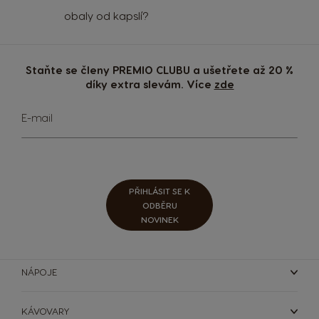
obaly od kapslí?
Staňte se členy PREMIO CLUBU a ušetřete až 20 %
díky extra slevám. Více
zde
Přihlaste
E-mail
se
k
odběru
Výběr země
zpravodaje:
PŘIHLÁSIT SE K
ODBĚRU
NOVINEK
Argentina
Austria
Spanish
German
NÁPOJE
Belgium
Belgium
KÁVOVARY