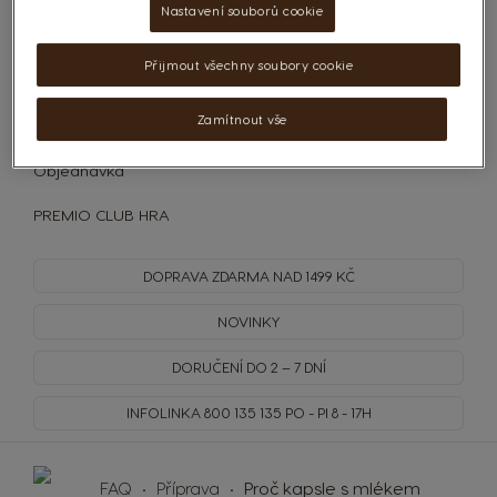
Nastavení souborů cookie
Kapsle
Přijmout všechny soubory cookie
Příprava
Zamítnout vše
Ostatní
Objednávka
PREMIO CLUB HRA
DOPRAVA
ZDARMA
NAD 1499 KČ
NOVINKY
DORUČENÍ DO 2 – 7 DNÍ
INFOLINKA
800 135 135
PO - PI 8 - 17H
FAQ
Příprava
Proč kapsle s mlékem