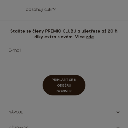
obsahují cukr?
Staňte se členy PREMIO CLUBU a ušetřete až 20 %
díky extra slevám. Více
zde
Přihlaste
E-mail
se
k
odběru
zpravodaje:
PŘIHLÁSIT SE K
ODBĚRU
NOVINEK
NÁPOJE
KÁVOVARY