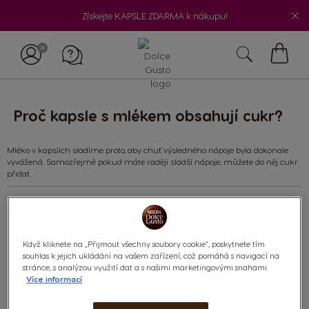
Získejte KAPSLE ZDARMA k nákupu!
Můj
košík
Proč kapsle s mlékem obsahují cukr?
Mléko v kapslích sladíme proto, aby chuť výsledného nápoje byla dokonale
vyvážená. Samozřejmě pokud máte raději sladší nápoje, můžete do něj cukr
přidat.
Co
hledáte?
Když kliknete na „Přijmout všechny soubory cookie“, poskytnete tím
souhlas k jejich ukládání na vašem zařízení, což pomáhá s navigací na
stránce, s analýzou využití dat a s našimi marketingovými snahami.
Kategorie:
Více informací
Kávovar