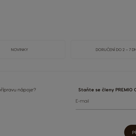
NOVINKY
DORUČENÍ DO 2 – 7 DN
řípravu nápoje?
Staňte se členy PREMIO C
Přihlaste
E-mail
se
k
odběru
zpravodaje:
P