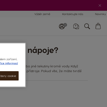
Výběr země
Kontaktujte nás
Novinky
Mů
koš
Zavolejte nám
800 135 135
8:00–17:00
ípravu nápoje?
ašem zařízení,
íce informací
u ani mléko nebo jiné tekutiny kromě vody. Když
né odvápňování přístroje. Pokud víte, že máte tvrdší
ity.
ubory cookie