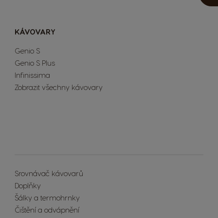
KÁVOVARY
Genio S
Genio S Plus
Infinissima
Zobrazit všechny kávovary
Extra Space
Srovnávač kávovarů
Doplňky
Šálky a termohrnky
Čištění a odvápnění