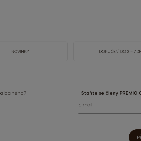
NOVINKY
DORUČENÍ DO 2 – 7 DN
 a balného?
Staňte se členy PREMIO C
Přihlaste
E-mail
se
k
odběru
zpravodaje:
P