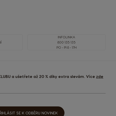
INFOLINKA
Í
800 135 135
PO - PI 8 - 17H
LUBU a ušetřete až 20 % díky extra slevám. Více
zde
ŘIHLÁSIT SE K ODBĚRU NOVINEK