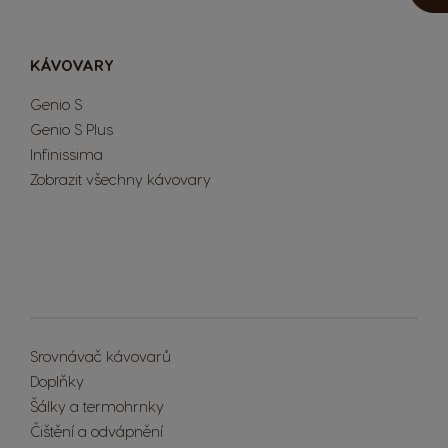
KÁVOVARY
Genio S
Genio S Plus
Infinissima
Zobrazit všechny kávovary
Extra Space
Srovnávač kávovarů
Doplňky
Šálky a termohrnky
Čištění a odvápnění