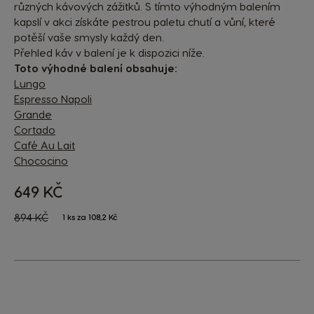
různých kávových zážitků. S tímto výhodným balením
kapslí v akci získáte pestrou paletu chutí a vůní, které
potěší vaše smysly každý den.
Přehled káv v balení je k dispozici níže.
Toto výhodné balení obsahuje:
Lungo
Espresso Napoli
Grande
Cortado
Café Au Lait
Chococino
649 KČ
The price depends on the chosen options
Regular Price
894 KČ
1 ks za 108,2 Kč