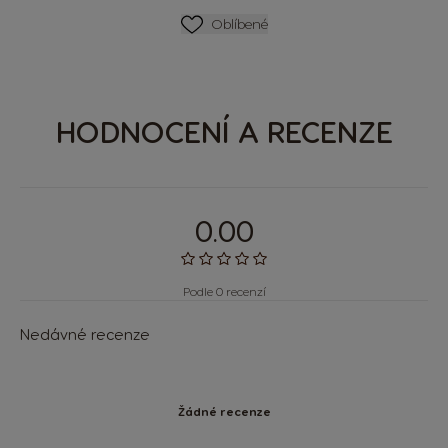
SEZNAM PŘÁNÍ
Oblíbené
HODNOCENÍ A RECENZE
0.00
Podle 0 recenzí
Nedávné recenze
Žádné recenze