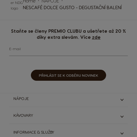
Home
NÁPOJE
NESCAFÉ DOLCE GUSTO - DEGUSTAČNÍ BALENÍ
Staňte se členy PREMIO CLUBU a ušetřete až 20 %
díky extra slevám. Více
zde
E-mail
PŘIHLÁSIT SE K ODBĚRU NOVINEK
NÁPOJE
Espresso & Ristretto
KÁVOVARY
Lungo & grande
Káva s mlékem
Genio S
INFORMACE & SLUŽBY
Čokoládové nápoje
Genio S Plus