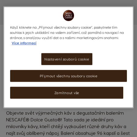
Když kliknete na „Přijmout všechny soubory cookie“, poskytnete tím
souhlas k jejich ukládání na vašem zařízení, což pomáhá s navigací na
stránce, s analýzou využití dat a s našimi marketingovými snahami.
Více informací
NESCAFÉ DOLCE GUSTO -
Nastavení souborů cookie
DEGUSTAČNÍ BALENÍ
Přijmout všechny soubory cookie
(0)
Zamítnout vše
KAPSLE:
x96
Ikona kapsle
Objevte svět výjimečných káv s degustačním balením
NESCAFÉ® Dolce Gusto®! Tato sada je ideální pro
milovníky kávy, kteří chtějí vyzkoušet různé druhy káv a
najít svůj oblíbený nápoj. Balení obsahuje 96 kapslí a šest